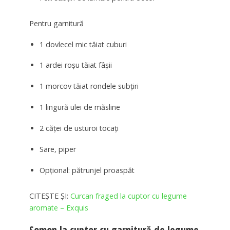
Pentru garnitură
1 dovlecel mic tăiat cuburi
1 ardei roșu tăiat fâșii
1 morcov tăiat rondele subțiri
1 lingură ulei de măsline
2 căței de usturoi tocați
Sare, piper
Opțional: pătrunjel proaspăt
CITEȘTE ȘI:
Curcan fraged la cuptor cu legume
aromate – Exquis
Somon la cuptor cu garnitură de legume