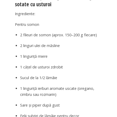
sotate cu usturoi
Ingrediente:
Pentru somon
2 fileuri de somon (aprox. 150–200 g fiecare)
2 linguri ulei de măsline
1 linguriță miere
1 cățel de usturoi zdrobit
Sucul de la 1/2 lămâie
1 linguriță ierburi aromate uscate (oregano,
cimbru sau rozmarin)
Sare și piper după gust
Felii subțiri de lămâie pentru decor