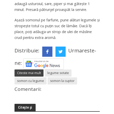
adaugă usturoiul, sare, piper și mai gătește 1
minut. Presară pătrunjel proaspăt la servire.
Așază somonul pe farfurie, pune alături legumele și
stropește totul cu puțin suc de lămâie. Dacă îți
place, poți adăuga un strop de ulei de măsline
crud pentru extra aromă.
Distribuie:
Urmareste-
ne:
Citeste mai mult
legume sotate
somon cu legume
somon la cuptor
Comentarii:
Citește și