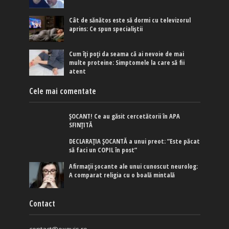
Cât de sănătos este să dormi cu televizorul
aprins: Ce spun specialiștii
Cum îți poți da seama că ai nevoie de mai
multe proteine: Simptomele la care să fii
atent
Cele mai comentate
ȘOCANT! Ce au găsit cercetătorii în APA
SFINȚITĂ
DECLARAȚIA ȘOCANTĂ a unui preot: ”Este păcat
să faci un COPIL în post”
Afirmaţii şocante ale unui cunoscut neurolog:
A comparat religia cu o boală mintală
Contact