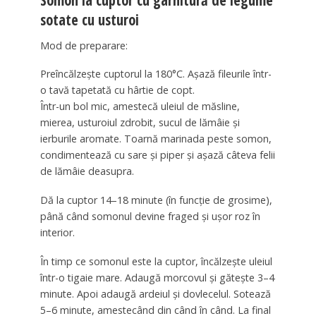
sotate cu usturoi
Mod de preparare:
Preîncălzește cuptorul la 180°C. Așază fileurile într-
o tavă tapetată cu hârtie de copt.
Într-un bol mic, amestecă uleiul de măsline,
mierea, usturoiul zdrobit, sucul de lămâie și
ierburile aromate. Toarnă marinada peste somon,
condimentează cu sare și piper și așază câteva felii
de lămâie deasupra.
Dă la cuptor 14–18 minute (în funcție de grosime),
până când somonul devine fraged și ușor roz în
interior.
În timp ce somonul este la cuptor, încălzește uleiul
într-o tigaie mare. Adaugă morcovul și gătește 3–4
minute. Apoi adaugă ardeiul și dovlecelul. Sotează
5–6 minute, amestecând din când în când. La final