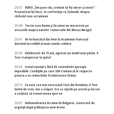
20:57
VIDEO „Îmi pare rău, trebuie să fiu sincer și onest” -
Pronosticul lui Vucic, în conferința cu Zelenski, despre
războiul ruso-ucrainean
20:49
Turcia cere Rusiei și Ucrainei un moratoriu pe
atacurile asupra navelor comerciale din Marea Neagră
20:41
De la buncărul din Fieni la Academia Franceză:
destinul incredibil al unui român celebru
20:30
Adolescent de 15 ani, agresat pe malul unui pârău. A
fost transportat la spital
20:25
Iranul anunță o listă de revendicări aproape
imposibile: Condițiile pe care SUA trebuie să le respecte
pentru a se redeschide Strâmtoarea Ormuz
20:10
Ea este cea mai norocoasă fată din România: A fost
lovită de tren, dar a scăpat. Era cu căștile pe urechi și nici nu
a realizat că trenul venea spre ea
20:07
Ambasadoarea Ucrainei în Bulgaria, convocată de
urgență după prăbușirea unei drone