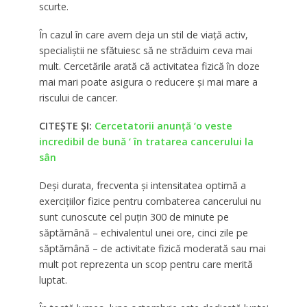
scurte.
În cazul în care avem deja un stil de viaţă activ,
specialiştii ne sfătuiesc să ne străduim ceva mai
mult. Cercetările arată că activitatea fizică în doze
mai mari poate asigura o reducere şi mai mare a
riscului de cancer.
CITEȘTE ȘI:
Cercetatorii anunță ‘o veste
incredibil de bună ‘ în tratarea cancerului la
sân
Deşi durata, frecventa şi intensitatea optimă a
exerciţiilor fizice pentru combaterea cancerului nu
sunt cunoscute cel puţin 300 de minute pe
săptămână – echivalentul unei ore, cinci zile pe
săptămână – de activitate fizică moderată sau mai
mult pot reprezenta un scop pentru care merită
luptat.