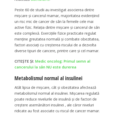
Peste 60 de studii au investigat asocierea dintre
mişcare şi cancerul mamar, majoritatea evidenţiind
un risc mic de cancer de sân la femeile cele mai
active fizic. Relaţia dintre mişcare şi cancerul de sân
este complexă. Exerciţiile fizice practicate regulat
menţine greutatea normală şi combate obezitatea,
factori asociaţi cu creşterea riscului de a dezvolta
diverse tipuri de cancere, printre care şi cel mamar.
CITEȘTE ȘI:
Medic oncolog: Primul semn al
cancerului la sân NU este durerea
Metabolismul normal al insulinei
Atât lipsa de mişcare, cât şi obezitatea afectează
metabolismul normal al insulinei. Mişcarea regulată
poate reduce nivelurile de insulină şi de factori de
creştere asemănători insulinei , ale căror niveluri
ridicate au fost asociate cu riscul de cancer mamar.