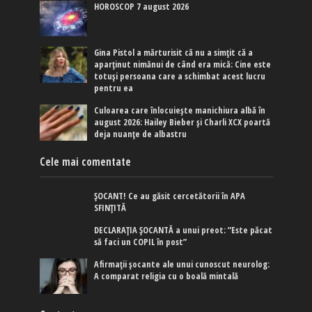
HOROSCOP 7 august 2026
Gina Pistol a mărturisit că nu a simțit că a
aparținut nimănui de când era mică: Cine este
totuși persoana care a schimbat acest lucru
pentru ea
Culoarea care înlocuiește manichiura albă în
august 2026: Hailey Bieber și Charli XCX poartă
deja nuanțe de albastru
Cele mai comentate
ȘOCANT! Ce au găsit cercetătorii în APA
SFINȚITĂ
DECLARAȚIA ȘOCANTĂ a unui preot: ”Este păcat
să faci un COPIL în post”
Afirmaţii şocante ale unui cunoscut neurolog:
A comparat religia cu o boală mintală