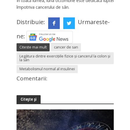
În toată lumea, luna octombrie este dedicată luptei
împotriva cancerului de sân.
Distribuie:
Urmareste-
ne:
Citeste mai mult
cancer de san
Legătura dintre exerciţiile fizice şi cancerul la colon şi
la sân
Metabolismul normal al insulinei
Comentarii:
Citește și