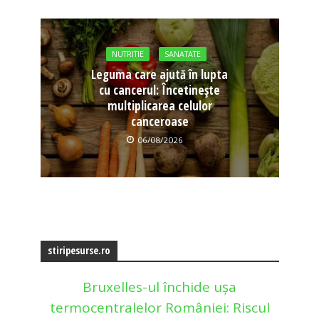
NUTRITIE
SANATATE
Leguma care ajută în lupta
cu cancerul: Încetinește
multiplicarea celulor
canceroase
06/08/2026
stiripesurse.ro
Bruxelles-ul închide ușa
termocentralelor României: Riscul