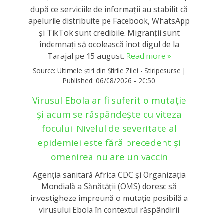
după ce serviciile de informații au stabilit că
apelurile distribuite pe Facebook, WhatsApp
și TikTok sunt credibile. Migranții sunt
îndemnați să ocolească înot digul de la
Tarajal pe 15 august.
Read more »
Source:
Ultimele știri din Știrile Zilei - Stiripesurse
|
Published:
06/08/2026 - 20:50
Virusul Ebola ar fi suferit o mutație
și acum se răspândește cu viteza
focului: Nivelul de severitate al
epidemiei este fără precedent și
omenirea nu are un vaccin
Agenţia sanitară Africa CDC şi Organizaţia
Mondială a Sănătăţii (OMS) doresc să
investigheze împreună o mutaţie posibilă a
virusului Ebola în contextul răspândirii