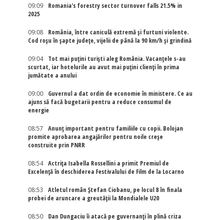
09:09
Romania's forestry sector turnover falls 21.5% in
2025
09:08
România, între caniculă extremă și furtuni violente.
Cod roșu în șapte județe, vijelii de până la 90 km/h și grindină
09:04
Tot mai puțini turiști aleg România. Vacanțele s-au
scurtat, iar hotelurile au avut mai puțini clienți în prima
jumătate a anului
09:00
Guvernul a dat ordin de economie în ministere. Ce au
ajuns să facă bugetarii pentru a reduce consumul de
energie
08:57
Anunț important pentru familiile cu copii. Bolojan
promite aprobarea angajărilor pentru noile creșe
construite prin PNRR
08:54
Actriţa Isabella Rossellini a primit Premiul de
Excelenţă în deschiderea Festivalului de Film de la Locarno
08:53
Atletul român Ștefan Ciobanu, pe locul 8 în finala
probei de aruncare a greutății la Mondialele U20
08:50
Dan Dungaciu îi atacă pe guvernanți în plină criza