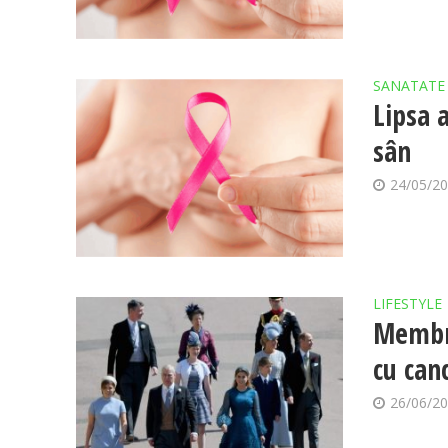
SANATATE
Lipsa 
sân
24/05/2
LIFESTYLE
Membră
cu can
26/06/2