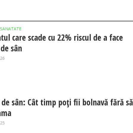
SANATATE
tul care scade cu 22% riscul de a face
 de sân
026
de sân: Cât timp poți fii bolnavă fără să 
eama
025