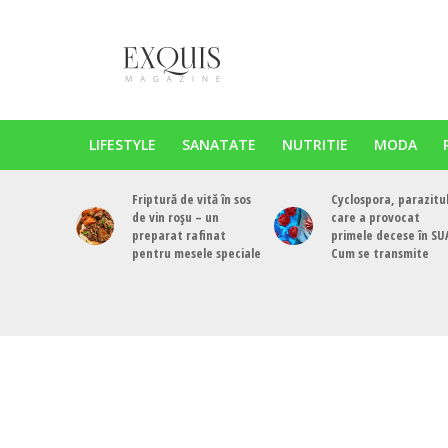
LIFESTYLE
SANATATE
NUTRITIE
MODA
Friptură de vită în sos
Cyclospora, parazitu
de vin roșu – un
care a provocat
preparat rafinat
primele decese în SU
pentru mesele speciale
Cum se transmite