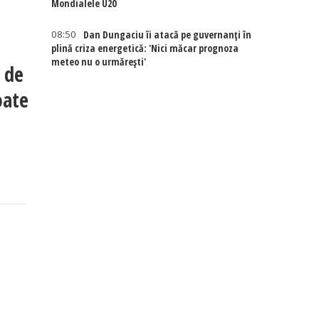
Mondialele U20
08:50
Dan Dungaciu îi atacă pe guvernanți în
plină criza energetică: 'Nici măcar prognoza
meteo nu o urmărești'
 de
oate