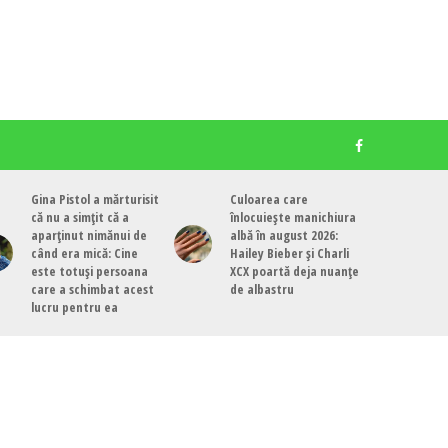
Gina Pistol a mărturisit
Culoarea care
că nu a simțit că a
înlocuiește manichiura
aparținut nimănui de
albă în august 2026:
când era mică: Cine
Hailey Bieber și Charli
este totuși persoana
XCX poartă deja nuanțe
care a schimbat acest
de albastru
lucru pentru ea