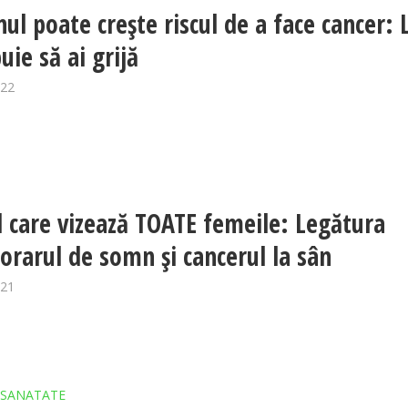
nul poate crește riscul de a face cancer: 
uie să ai grijă
022
l care vizează TOATE femeile: Legătura
 orarul de somn şi cancerul la sân
021
SANATATE