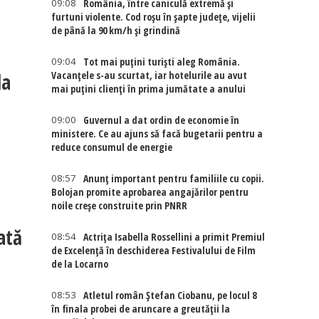
09:08
România, între caniculă extremă și
furtuni violente. Cod roșu în șapte județe, vijelii
de până la 90 km/h și grindină
09:04
Tot mai puțini turiști aleg România.
la
Vacanțele s-au scurtat, iar hotelurile au avut
mai puțini clienți în prima jumătate a anului
09:00
Guvernul a dat ordin de economie în
ministere. Ce au ajuns să facă bugetarii pentru a
reduce consumul de energie
08:57
Anunț important pentru familiile cu copii.
Bolojan promite aprobarea angajărilor pentru
noile creșe construite prin PNRR
ată
08:54
Actriţa Isabella Rossellini a primit Premiul
de Excelenţă în deschiderea Festivalului de Film
de la Locarno
08:53
Atletul român Ștefan Ciobanu, pe locul 8
în finala probei de aruncare a greutății la