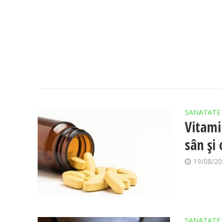
SANATATE
Vitami
sân și
19/08/2
SANATATE