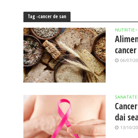
Tag -cancer de san
NUTRITIE
•
Alimen
cancer
06/07/2
SANATATE
Cancer 
dai s
13/10/2