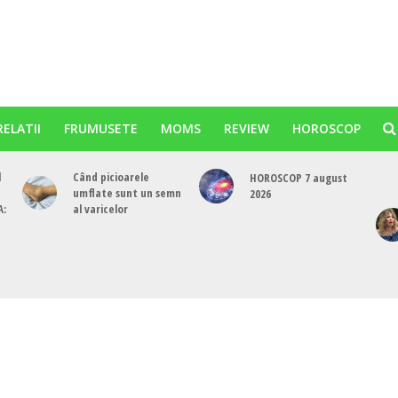
RELATII
FRUMUSETE
MOMS
REVIEW
HOROSCOP
l
Când picioarele
HOROSCOP 7 august
umflate sunt un semn
2026
A:
al varicelor