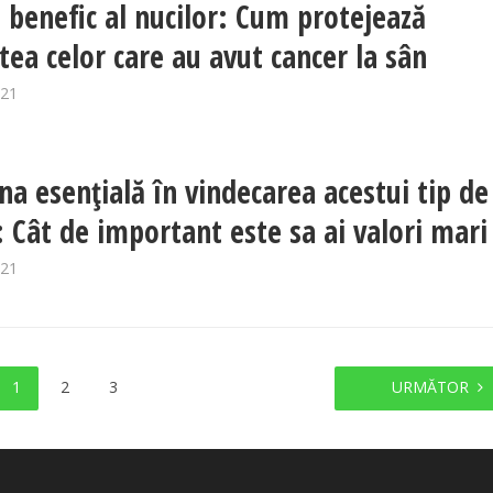
l benefic al nucilor: Cum protejează
tea celor care au avut cancer la sân
021
na esențială în vindecarea acestui tip de
: Cât de important este sa ai valori mari
021
1
2
3
URMĂTOR