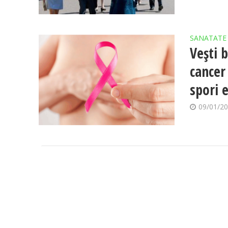
SANATATE
Vești 
cancer
spori 
09/01/2