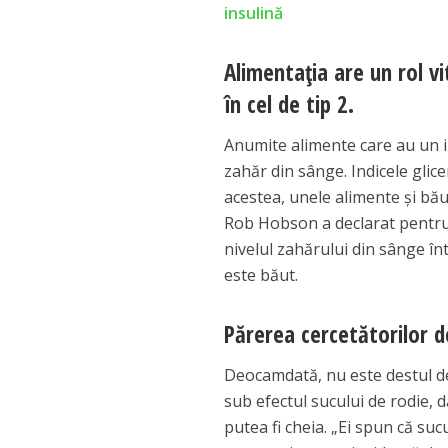
insulină
Alimentaţia are un rol vi
în cel de tip 2.
Anumite alimente care au un in
zahăr din sânge. Indicele glice
acestea, unele alimente şi băut
Rob Hobson a declarat pentru 
nivelul zahărului din sânge în
este băut.
Părerea cercetătorilor d
Deocamdată, nu este destul de
sub efectul sucului de rodie, d
putea fi cheia. „Ei spun că su