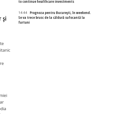
to continue healthcare investments
14:44
Prognoza pentru București, în weekend.
 şi
Se va trece brusc de la căldură sufocantă la
furtuni
ate
itanic
a
are
miei
 ar
odia