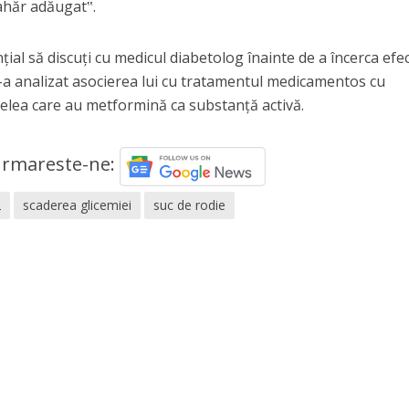
zahăr adăugat‟.
nţial să discuţi cu medicul diabetolog înainte de a încerca efe
s-a analizat asocierea lui cu tratamentul medicamentos cu
celea care au metformină ca substanţă activă.
rmareste-ne:
2
scaderea glicemiei
suc de rodie