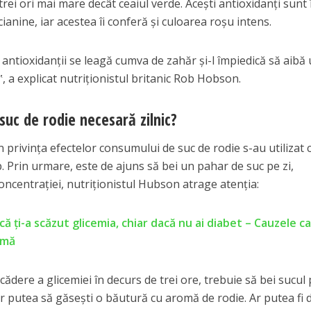
rei ori mai mare decât ceaiul verde. Aceşti antioxidanţi sunt 
ianine, iar acestea îi conferă şi culoarea roşu intens.
 antioxidanţii se leagă cumva de zahăr şi-l împiedică să aibă
‟, a explicat nutriţionistul britanic Rob Hobson.
suc de rodie necesară zilnic?
în privinţa efectelor consumului de suc de rodie s-au utilizat c
. Prin urmare, este de ajuns să bei un pahar de suc pe zi,
concentraţiei, nutriţionistul Hubson atrage atenţia:
că ți-a scăzut glicemia, chiar dacă nu ai diabet – Cauzele c
rmă
scădere a glicemiei în decurs de trei ore, trebuie să bei sucul 
r putea să găseşti o băutură cu aromă de rodie. Ar putea fi 