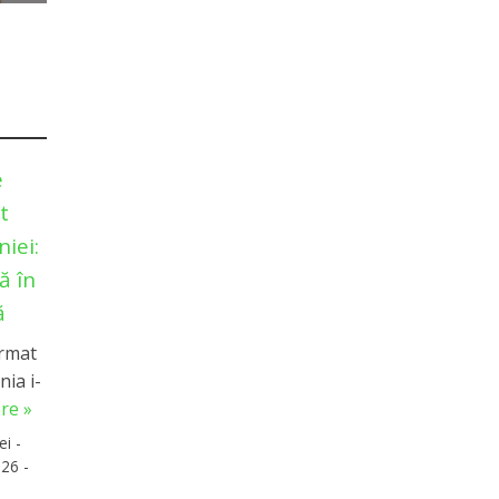
e
t
iei:
ă în
ă
irmat
ia i-
re »
ei -
26 -