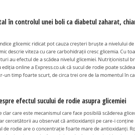
tal în controlul unei boli ca diabetul zaharat, chiar
dice glicemic ridicat pot cauza creşteri bruşte a nivelului de
mic descrie viteza cu care carbohidraţii cresc glicemia. Cu to
uri au efectul de a scădea nivelul glicemiei. Nutriţionistul br
ediţia online a Express.co.uk că sucul de rodie poate scăde
tr-un timp foarte scurt, de circa trei ore de la momentul în c
espre efectul sucului de rodie asupra glicemiei
 clar care este mecanismul care face posibilă scăderea glice
ar cercetătorii au observat că antioxidanţii pe care-i conţine
cul de rodie are o concentraţie foarte mare de antioxidanţi. R