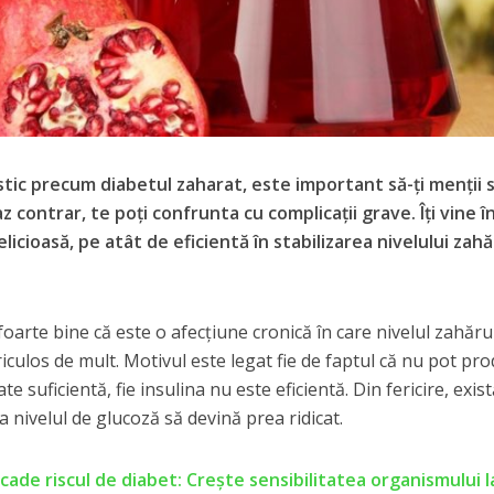
stic precum diabetul zaharat, este important să-ţi menţii 
az contrar, te poţi confrunta cu complicaţii grave. Îţi vine î
icioasă, pe atât de eficientă în stabilizarea nivelului zahă
foarte bine că este o afecţiune cronică în care nivelul zahăru
iculos de mult. Motivul este legat fie de faptul că nu pot pr
te suficientă, fie insulina nu este eficientă. Din fericire, exis
a nivelul de glucoză să devină prea ridicat.
cade riscul de diabet: Crește sensibilitatea organismului l