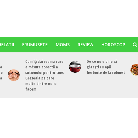
RELATII
FRUMUSETE
MOMS
REVIEW
HOROSCOP
t
Cum îți dai seama care
De ce nu e bine să
ea
e măsura corectă a
gătești cu apă
te
sutienului pentru tine:
fierbinte de la robinet
ea
Greșeala pe care
multe dintre noi o
facem