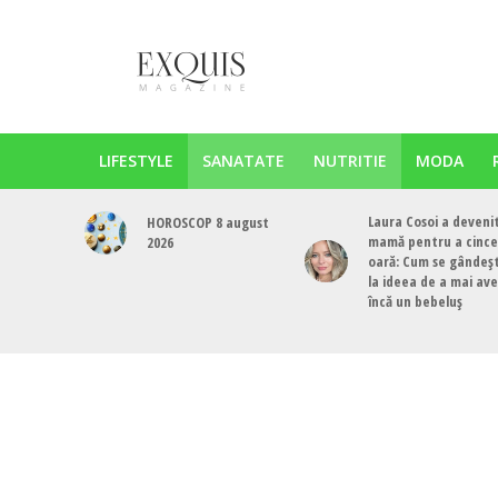
LIFESTYLE
SANATATE
NUTRITIE
MODA
Laura Cosoi a deveni
HOROSCOP 8 august
mamă pentru a cinc
2026
oară: Cum se gândeș
la ideea de a mai av
încă un bebeluș