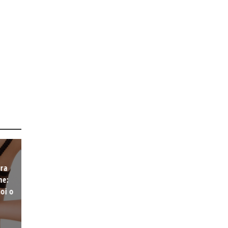
ura
ne:
oi o