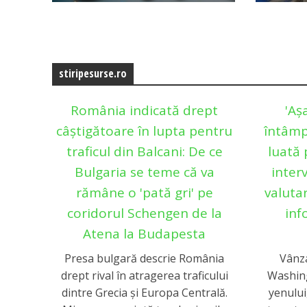
stiripesurse.ro
România indicată drept
'Aș
câștigătoare în lupta pentru
întâmp
traficul din Balcani: De ce
luată 
Bulgaria se teme că va
inter
rămâne o 'pată gri' pe
valuta
coridorul Schengen de la
inf
Atena la Budapesta
Presa bulgară descrie România
Vânza
drept rival în atragerea traficului
Washin
dintre Grecia și Europa Centrală.
yenului