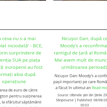
a ceva nu s-a mai
Nicușor Dan, după c
lat niciodată' - BCE,
Moody’s a reconfirma
prin surprindere de
rantigul de țară al Român
venția SUA pe piața
Mai avem mult de munc
ră: europenii au fost
următoarea perioad
ormați abia după
Nicușor Dan: Moody’s a conf
operațiune
pașii importanți pe care Român
a făcut în ultimul an
Read mo
rea de euro de către
Source:
Ultimele știri din Știrile Zil
gton pentru susținerea
Stiripesurse
|
Published:
08/08/20
, la sfârșitul săptămânii
00:03