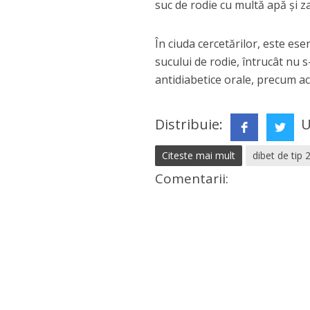
suc de rodie cu multă apă şi 
În ciuda cercetărilor, este ese
sucului de rodie, întrucât nu 
antidiabetice orale, precum a
Distribuie:
U
Citeste mai mult
dibet de tip 
Comentarii: