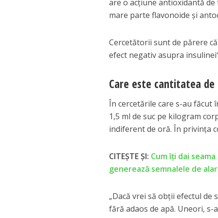
are o acţiune antioxidantă de t
mare parte flavonoide şi antoc
Cercetătorii sunt de părere că
efect negativ asupra insulinei
Care este cantitatea de 
În cercetările care s-au făcut 
1,5 ml de suc pe kilogram corp
indiferent de oră. În privinţa 
CITEȘTE ȘI:
Cum îți dai seama 
generează semnalele de ala
„Dacă vrei să obţii efectul de 
fără adaos de apă. Uneori, s-a