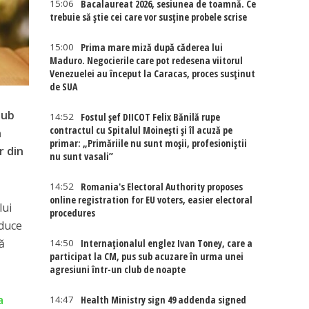
15:06
Bacalaureat 2026, sesiunea de toamnă. Ce
trebuie să știe cei care vor susține probele scrise
15:00
Prima mare miză după căderea lui
Maduro. Negocierile care pot redesena viitorul
Venezuelei au început la Caracas, proces susținut
de SUA
sub
14:52
Fostul șef DIICOT Felix Bănilă rupe
contractul cu Spitalul Moinești și îl acuză pe
n
primar: „Primăriile nu sunt moșii, profesioniștii
r din
nu sunt vasali”
14:52
Romania's Electoral Authority proposes
online registration for EU voters, easier electoral
lui
procedures
oduce
tă
14:50
Internaţionalul englez Ivan Toney, care a
participat la CM, pus sub acuzare în urma unei
agresiuni într-un club de noapte
a
14:47
Health Ministry sign 49 addenda signed