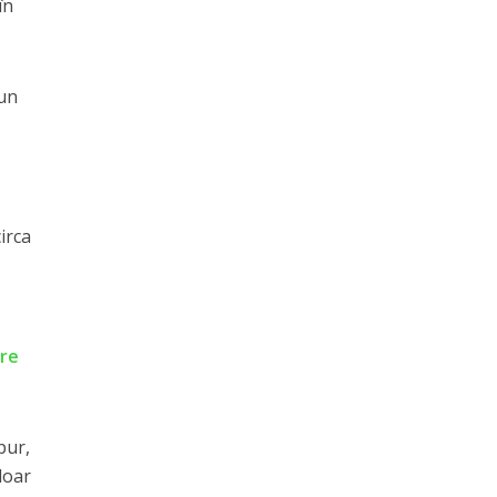
în
 un
irca
are
pur,
doar