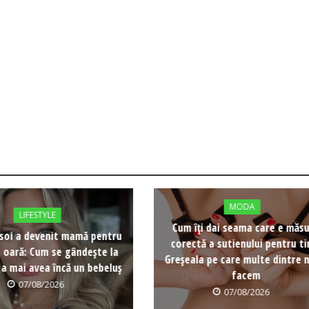
MODA
LIFESTYLE
Cum îți dai seama care e măs
soi a devenit mamă pentru
corectă a sutienului pentru ti
a oară: Cum se gândește la
Greșeala pe care multe dintre n
 a mai avea încă un bebeluș
facem
07/08/2026
07/08/2026