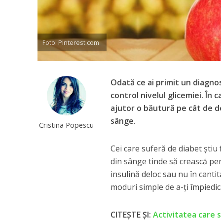
Foto: Pinterest.com
Odată ce ai primit un diagno
control nivelul glicemiei. În c
ajutor o băutură pe cât de del
sânge.
Cristina Popescu
Cei care suferă de diabet ştiu 
din sânge tinde să crească per
insulină deloc sau nu în cantita
moduri simple de a-ţi împiedic
CITEȘTE ȘI:
Activitatea care s