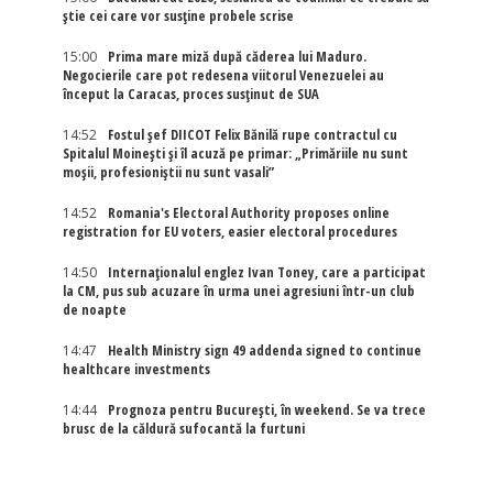
știe cei care vor susține probele scrise
15:00
Prima mare miză după căderea lui Maduro.
Negocierile care pot redesena viitorul Venezuelei au
început la Caracas, proces susținut de SUA
14:52
Fostul șef DIICOT Felix Bănilă rupe contractul cu
Spitalul Moinești și îl acuză pe primar: „Primăriile nu sunt
moșii, profesioniștii nu sunt vasali”
14:52
Romania's Electoral Authority proposes online
registration for EU voters, easier electoral procedures
14:50
Internaţionalul englez Ivan Toney, care a participat
la CM, pus sub acuzare în urma unei agresiuni într-un club
de noapte
14:47
Health Ministry sign 49 addenda signed to continue
healthcare investments
14:44
Prognoza pentru București, în weekend. Se va trece
brusc de la căldură sufocantă la furtuni