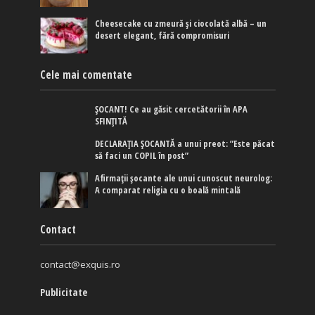
Cheesecake cu zmeură și ciocolată albă – un
desert elegant, fără compromisuri
Cele mai comentate
ȘOCANT! Ce au găsit cercetătorii în APA
SFINȚITĂ
DECLARAȚIA ȘOCANTĂ a unui preot: ”Este păcat
să faci un COPIL în post”
Afirmaţii şocante ale unui cunoscut neurolog:
A comparat religia cu o boală mintală
Contact
contact@exquis.ro
Publicitate