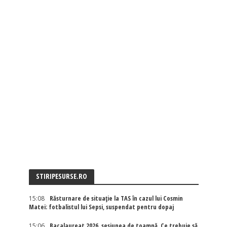
STIRIPESURSE.RO
15:08
Răsturnare de situație la TAS în cazul lui Cosmin
Matei: fotbalistul lui Sepsi, suspendat pentru dopaj
15:06
Bacalaureat 2026, sesiunea de toamnă. Ce trebuie să