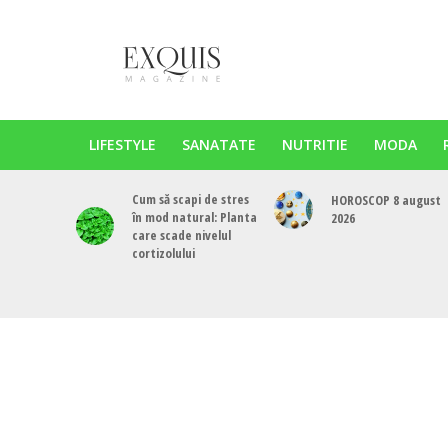
LIFESTYLE
SANATATE
NUTRITIE
MODA
Cum să scapi de stres
HOROSCOP 8 august
în mod natural: Planta
2026
care scade nivelul
cortizolului