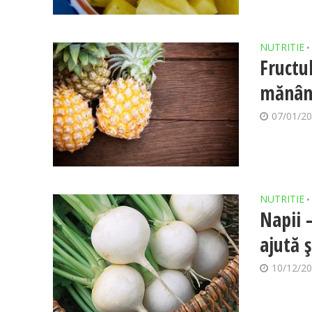
NUTRITIE
•
Fructu
mănânc
07/01/2
NUTRITIE
•
Napii 
ajută ş
10/12/2