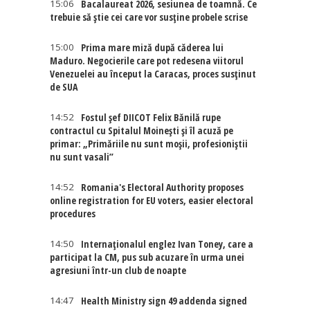
15:06
Bacalaureat 2026, sesiunea de toamnă. Ce
trebuie să știe cei care vor susține probele scrise
15:00
Prima mare miză după căderea lui
Maduro. Negocierile care pot redesena viitorul
Venezuelei au început la Caracas, proces susținut
de SUA
14:52
Fostul șef DIICOT Felix Bănilă rupe
contractul cu Spitalul Moinești și îl acuză pe
primar: „Primăriile nu sunt moșii, profesioniștii
nu sunt vasali”
14:52
Romania's Electoral Authority proposes
online registration for EU voters, easier electoral
procedures
14:50
Internaţionalul englez Ivan Toney, care a
participat la CM, pus sub acuzare în urma unei
agresiuni într-un club de noapte
14:47
Health Ministry sign 49 addenda signed