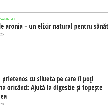
SANATATE
de aronia – un elixir natural pentru sănă
025
 prietenos cu silueta pe care îl poți
a oricând: Ajută la digestie și topește
mea
020