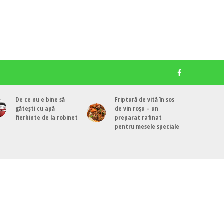
De ce nu e bine să
Friptură de vită în sos
gătești cu apă
de vin roșu – un
fierbinte de la robinet
preparat rafinat
pentru mesele speciale