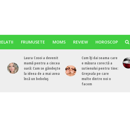
RELATII
FRUMUSETE
MOMS
REVIEW
HOROSCOP
Laura Cosoi a devenit
Cum îți dai seama care
mamă pentru a cincea
e măsura corectă a
oară: Cum se gândește
sutienului pentru tine:
la ideea de a mai avea
Greșeala pe care
încă un bebeluș
multe dintre noi o
facem