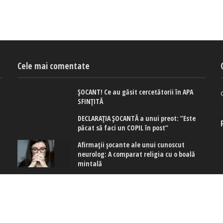
Cele mai comentate
ȘOCANT! Ce au găsit cercetătorii în APA
SFINȚITĂ
DECLARAȚIA ȘOCANTĂ a unui preot: ”Este
păcat să faci un COPIL în post”
Afirmaţii şocante ale unui cunoscut
neurolog: A comparat religia cu o boală
mintală
 cookies
|
Politica de confidențialitate
|
Politica de cookies