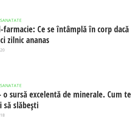
SANATATE
l-farmacie: Ce se întâmplă în corp dacă
i zilnic ananas
020
SANATATE
– o sursă excelentă de minerale. Cum te
i să slăbeşti
018