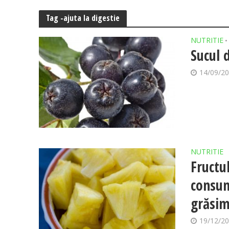
Tag -ajuta la digestie
NUTRITIE
•
Sucul 
14/09/2
NUTRITIE
Fructul
consum
grăsi
19/12/2