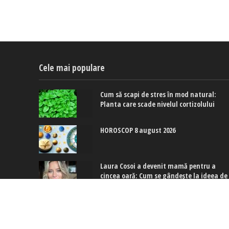
Cele mai populare
Cum să scapi de stres în mod natural:
Planta care scade nivelul cortizolului
HOROSCOP 8 august 2026
Laura Cosoi a devenit mamă pentru a
cincea oară: Cum se gândește la ideea de
a mai avea încă un bebeluș
Copyright © 2017-2024. www.exquis.ro |
Modifică setări