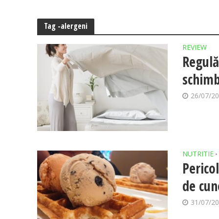
Tag -alergeni
REVIEW
Regulă
schimb
26/07/2
NUTRITIE
•
Perico
de cun
31/07/2