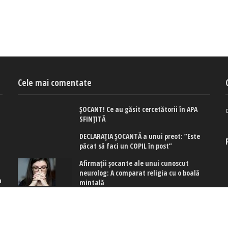
Cele mai comentate
ȘOCANT! Ce au găsit cercetătorii în APA
SFINȚITĂ
DECLARAȚIA ȘOCANTĂ a unui preot: ”Este
păcat să faci un COPIL în post”
Afirmaţii şocante ale unui cunoscut
neurolog: A comparat religia cu o boală
a
mintală
e