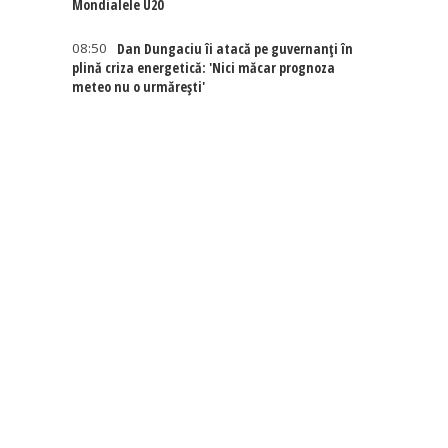
Mondialele U20
08:50
Dan Dungaciu îi atacă pe guvernanți în
plină criza energetică: 'Nici măcar prognoza
meteo nu o urmărești'