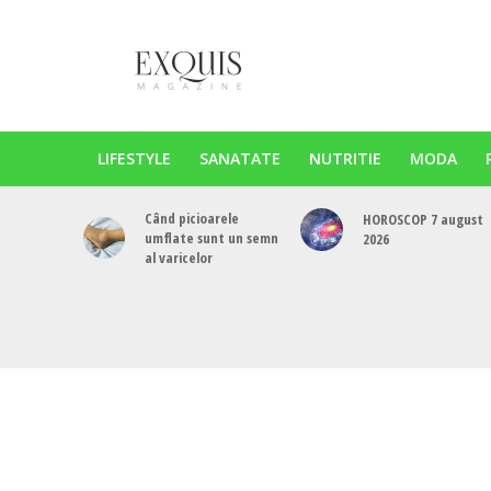
LIFESTYLE
SANATATE
NUTRITIE
MODA
Când picioarele
HOROSCOP 7 august
umflate sunt un semn
2026
al varicelor