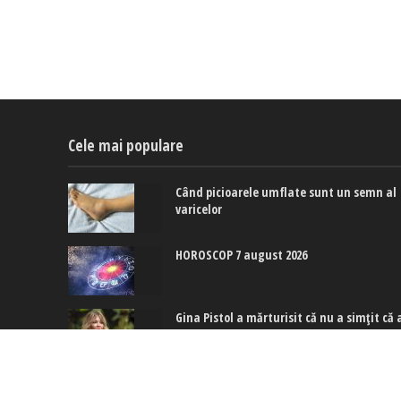
Cele mai populare
Când picioarele umflate sunt un semn al
varicelor
HOROSCOP 7 august 2026
Gina Pistol a mărturisit că nu a simțit că 
aparținut nimănui de când era mică: Cin
este totuși persoana care a schimbat
acest lucru pentru ea