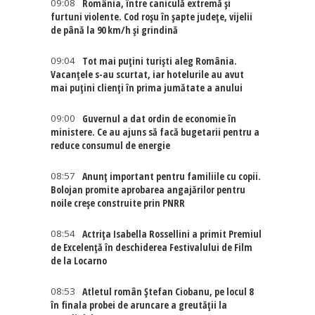
09:08
România, între caniculă extremă și
furtuni violente. Cod roșu în șapte județe, vijelii
de până la 90 km/h și grindină
09:04
Tot mai puțini turiști aleg România.
Vacanțele s-au scurtat, iar hotelurile au avut
mai puțini clienți în prima jumătate a anului
09:00
Guvernul a dat ordin de economie în
ministere. Ce au ajuns să facă bugetarii pentru a
reduce consumul de energie
08:57
Anunț important pentru familiile cu copii.
Bolojan promite aprobarea angajărilor pentru
noile creșe construite prin PNRR
08:54
Actriţa Isabella Rossellini a primit Premiul
de Excelenţă în deschiderea Festivalului de Film
de la Locarno
08:53
Atletul român Ștefan Ciobanu, pe locul 8
în finala probei de aruncare a greutății la