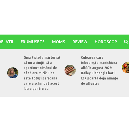
RELATII
FRUMUSETE
MOMS
REVIEW
HOROSCOP
Gina Pistol a mărturisit
Culoarea care
că nu a simțit că a
înlocuiește manichiura
aparținut nimănui de
albă în august 2026:
când era mică: Cine
Hailey Bieber și Charli
este totuși persoana
XCX poartă deja nuanțe
care a schimbat acest
de albastru
lucru pentru ea