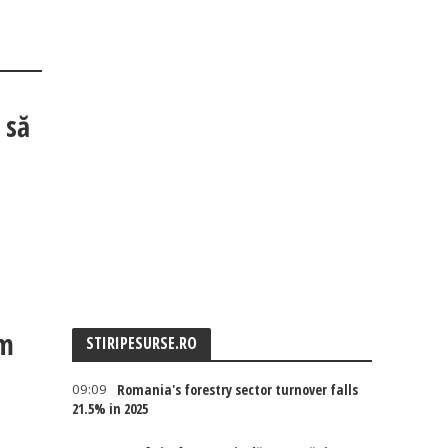
 să
em
STIRIPESURSE.RO
09:09
Romania's forestry sector turnover falls
21.5% in 2025