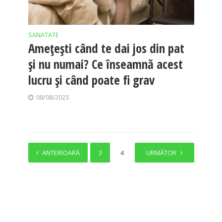
SANATATE
Amețești când te dai jos din pat
și nu numai? Ce înseamnă acest
lucru și când poate fi grav
08/08/2023
ANTERIOARĂ
1
2
3
4
5
URMĂTOR
6