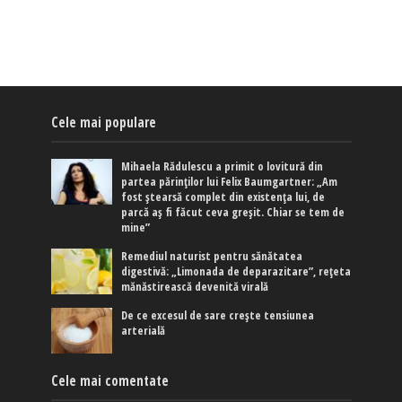
Cele mai populare
Mihaela Rădulescu a primit o lovitură din
partea părinților lui Felix Baumgartner: „Am
fost ștearsă complet din existența lui, de
parcă aș fi făcut ceva greșit. Chiar se tem de
mine”
Remediul naturist pentru sănătatea
digestivă: „Limonada de deparazitare”, rețeta
mănăstirească devenită virală
De ce excesul de sare crește tensiunea
arterială
Cele mai comentate