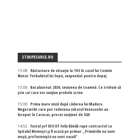
STIRIPESURSE.RO
15:08
Răsturnare de situație la TAS în cazul lui Cosmin
Matei: fotbalistul lui Sepsi, suspendat pentru dopaj
15:06
Bacalaureat 2026, sesiunea de toamnă. Ce trebuie să
știe cei care vor susține probele scrise
15:00
Prima mare miză după căderea lui Maduro.
Negocierile care pot redesena viitorul Venezuelei au
început la Caracas, proces susținut de SUA
14:52
Fostul șef DIICOT Felix Bănilă rupe contractul cu
Spitalul Moinești și îl acuză pe primar: „Primăriile nu sunt
moșii, profesioniștii nu sunt vasali”