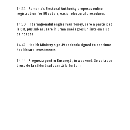
14:52
Romania's Electoral Authority proposes online
registration for EU voters, easier electoral procedures
14:50
Internaţionalul englez Ivan Toney, care a participat
la CM, pus sub acuzare în urma unei agresiuni într-un club
de noapte
14:47
Health Ministry sign 49 addenda signed to continue
healthcare investments
14:44
Prognoza pentru București, în weekend. Se va trece
brusc de la căldură sufocantă la furtuni