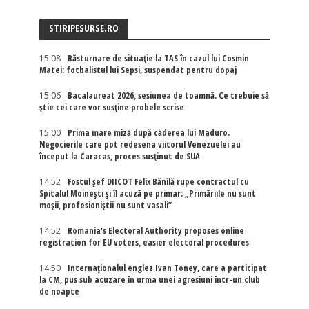
STIRIPESURSE.RO
15:08
Răsturnare de situație la TAS în cazul lui Cosmin
Matei: fotbalistul lui Sepsi, suspendat pentru dopaj
15:06
Bacalaureat 2026, sesiunea de toamnă. Ce trebuie să
știe cei care vor susține probele scrise
15:00
Prima mare miză după căderea lui Maduro.
Negocierile care pot redesena viitorul Venezuelei au
început la Caracas, proces susținut de SUA
14:52
Fostul șef DIICOT Felix Bănilă rupe contractul cu
Spitalul Moinești și îl acuză pe primar: „Primăriile nu sunt
moșii, profesioniștii nu sunt vasali”
14:52
Romania's Electoral Authority proposes online
registration for EU voters, easier electoral procedures
14:50
Internaţionalul englez Ivan Toney, care a participat
la CM, pus sub acuzare în urma unei agresiuni într-un club
de noapte