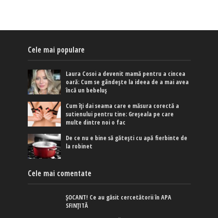
Cele mai populare
Laura Cosoi a devenit mamă pentru a cincea
oară: Cum se gândește la ideea de a mai avea
încă un bebeluș
Cum îți dai seama care e măsura corectă a
sutienului pentru tine: Greșeala pe care
multe dintre noi o fac
De ce nu e bine să gătești cu apă fierbinte de
la robinet
Cele mai comentate
ȘOCANT! Ce au găsit cercetătorii în APA
SFINȚITĂ