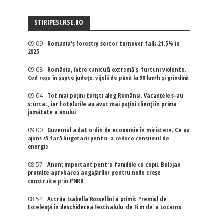
STIRIPESURSE.RO
09:09
Romania's forestry sector turnover falls 21.5% in
2025
09:08
România, între caniculă extremă și furtuni violente.
Cod roșu în șapte județe, vijelii de până la 90 km/h și grindină
09:04
Tot mai puțini turiști aleg România. Vacanțele s-au
scurtat, iar hotelurile au avut mai puțini clienți în prima
jumătate a anului
09:00
Guvernul a dat ordin de economie în ministere. Ce au
ajuns să facă bugetarii pentru a reduce consumul de
energie
08:57
Anunț important pentru familiile cu copii. Bolojan
promite aprobarea angajărilor pentru noile creșe
construite prin PNRR
08:54
Actriţa Isabella Rossellini a primit Premiul de
Excelenţă în deschiderea Festivalului de Film de la Locarno