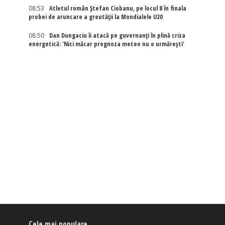
08:53
Atletul român Ștefan Ciobanu, pe locul 8 în finala
probei de aruncare a greutății la Mondialele U20
08:50
Dan Dungaciu îi atacă pe guvernanți în plină criza
energetică: 'Nici măcar prognoza meteo nu o urmărești'
Cele mai populare