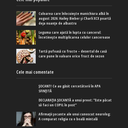
Culoarea care înlocuiește manichiura albă în
august 2026: Hailey Bieber și Charli XCX poartă
deja nuanțe de albastru
Leguma care ajută în lupta cu cancerul:
Încetinește multiplicarea celulor canceroase
Tartă pufoasă cu fructe – desertul de casă
care pune în valoare orice fruct de sezon
Cele mai comentate
ȘOCANT! Ce au găsit cercetătorii în APA
SFINȚITĂ
DECLARAȚIA ȘOCANTĂ a unui preot: ”Este păcat
să faci un COPIL în post”
Afirmaţii şocante ale unui cunoscut neurolog:
A comparat religia cu o boală mintală