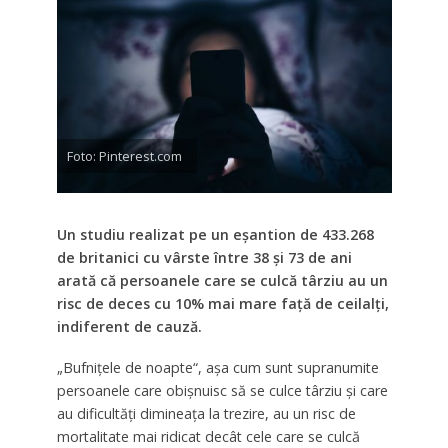
Foto: Pinterest.com
Un studiu realizat pe un eşantion de 433.268
de britanici cu vârste între 38 şi 73 de ani
arată că persoanele care se culcă târziu au un
risc de deces cu 10% mai mare faţă de ceilalţi,
indiferent de cauză.
„Bufniţele de noapte“, aşa cum sunt supranumite
persoanele care obişnuisc să se culce târziu şi care
au dificultăţi dimineaţa la trezire, au un risc de
mortalitate mai ridicat decât cele care se culcă