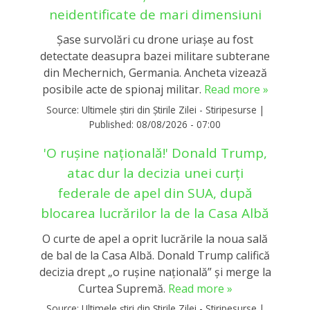
neidentificate de mari dimensiuni
Şase survolări cu drone uriașe au fost
detectate deasupra bazei militare subterane
din Mechernich, Germania. Ancheta vizează
posibile acte de spionaj militar.
Read more »
Source:
Ultimele știri din Știrile Zilei - Stiripesurse
|
Published:
08/08/2026 - 07:00
'O rușine națională!' Donald Trump,
atac dur la decizia unei curți
federale de apel din SUA, după
blocarea lucrărilor la de la Casa Albă
O curte de apel a oprit lucrările la noua sală
de bal de la Casa Albă. Donald Trump califică
decizia drept „o rușine națională” și merge la
Curtea Supremă.
Read more »
Source:
Ultimele știri din Știrile Zilei - Stiripesurse
|