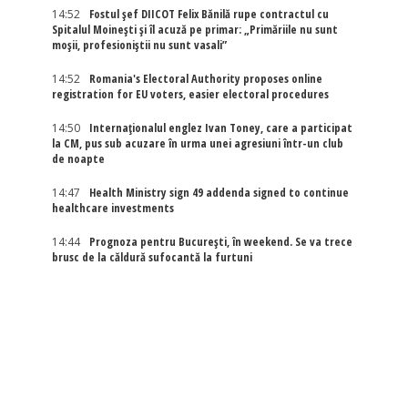
14:52
Fostul șef DIICOT Felix Bănilă rupe contractul cu
Spitalul Moinești și îl acuză pe primar: „Primăriile nu sunt
moșii, profesioniștii nu sunt vasali”
14:52
Romania's Electoral Authority proposes online
registration for EU voters, easier electoral procedures
14:50
Internaţionalul englez Ivan Toney, care a participat
la CM, pus sub acuzare în urma unei agresiuni într-un club
de noapte
14:47
Health Ministry sign 49 addenda signed to continue
healthcare investments
14:44
Prognoza pentru București, în weekend. Se va trece
brusc de la căldură sufocantă la furtuni