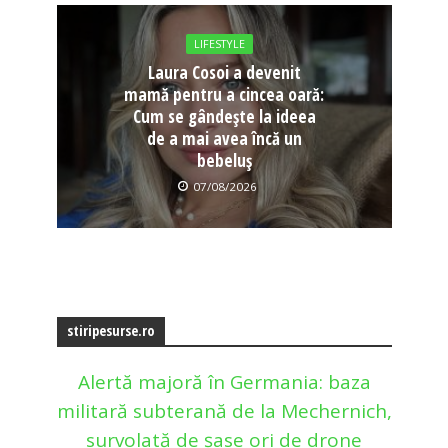
LIFESTYLE
Laura Cosoi a devenit
mamă pentru a cincea oară:
Cum se gândește la ideea
de a mai avea încă un
bebeluș
07/08/2026
stiripesurse.ro
Alertă majoră în Germania: baza
militară subterană de la Mechernich,
survolată de șase ori de drone