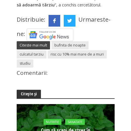
să adoarmă târziu
“, a conchis cercetătorul.
Distribuie:
Urmareste-
ne:
Citeste mai mult
bufnita de noapte
culcatul tarziu
risc cu 10% mai mare de a muri
studiu
Comentarii:
Citește și
NUTRITIE
SANATATE
Cum să scapi de stres în