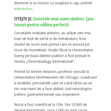
devreme şi se trezesc cu noaptea-n cap, potrivit
adevarul.ro
.
CITEȘTE ȘI:
Secretele unui somn sănătos: Șase
trucuri pentru odihna perfectă
Cercetările realizate anterior, au arătat rate mai
mari de boli de inimă şi de metabolism, însă
studiul de acum este primul care se axează pe
riscul de mortalitate. Studiu făcut la Universitatea
Surrey pe baza datelor publice a fost preluat în
revista „Chronobiology International“.
Potrivit lui Kristen Knutson, profesor asociat la
Universitatea Northwestern din Chicago, coautoare
a studiului, persoanele care se culcă târziu au un
risc mai mare de a face diabet, boli neurologice,
psihice, gastrointestinale sau respiratorii.
Riscul a fost cuantificat la 10%. Din 10.000 de
decese înregistrate, circa 2.000 au avut cauze