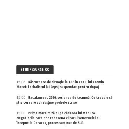
STIRIPESURSE.RO
15:08
Răsturnare de situație la TAS în cazul lui Cosmin
Matei: fotbalistul lui Sepsi, suspendat pentru dopaj
15:06
Bacalaureat 2026, sesiunea de toamnă. Ce trebuie să
știe cei care vor susține probele scrise
15:00
Prima mare miză după căderea lui Maduro.
Negocierile care pot redesena viitorul Venezuelei au
început la Caracas, proces susținut de SUA