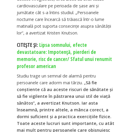
cardiovasculare pe perioada de şase ani şi
jumătate cât s-a întins studiul. „Persoanele
nocturne care încearcă să trăiască într-o lume
matinală pot suporta consecinţe asupra sănătăţii
lor“, a avertizat Kristen Knutson.
CITEȘTE ȘI:
Lipsa somnului, efecte
devastatoare: Impotenţă, pierderi de
memorie, risc de cancer/ Sfatul unui renumit
profesor american
Studiu trage un semnal de alarmă pentru
persoanele care adorm mai târziu. „
Să fie
conştiente că au aceste riscuri de sănătate şi
să fie vigilente în păstrarea unui stil de viaţă
sănătos“, a avertizat Knutson. Iar asta
înseamnă, printre altele, a mânca corect, a
dormi suficient şi a practica exerciţiile fizice.
Toate aceste lucruri sunt importante, cu atât
mai mult pentru persoanele care obişnuiesc