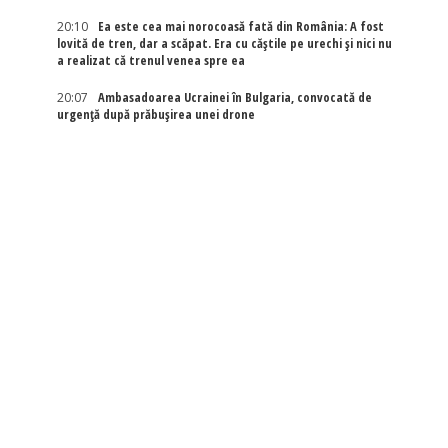
20:10
Ea este cea mai norocoasă fată din România: A fost
lovită de tren, dar a scăpat. Era cu căștile pe urechi și nici nu
a realizat că trenul venea spre ea
20:07
Ambasadoarea Ucrainei în Bulgaria, convocată de
urgență după prăbușirea unei drone