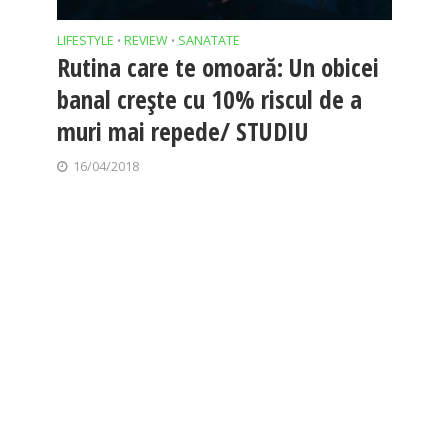
LIFESTYLE
REVIEW
SANATATE
•
•
Rutina care te omoară: Un obicei
banal crește cu 10% riscul de a
muri mai repede/ STUDIU
16/04/2018