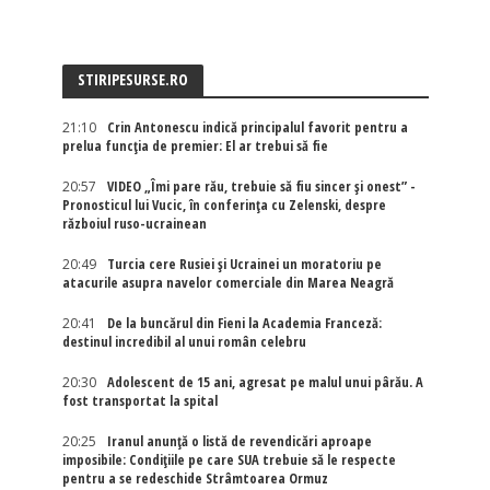
STIRIPESURSE.RO
21:10
Crin Antonescu indică principalul favorit pentru a
prelua funcția de premier: El ar trebui să fie
20:57
VIDEO „Îmi pare rău, trebuie să fiu sincer și onest” -
Pronosticul lui Vucic, în conferința cu Zelenski, despre
războiul ruso-ucrainean
20:49
Turcia cere Rusiei și Ucrainei un moratoriu pe
atacurile asupra navelor comerciale din Marea Neagră
20:41
De la buncărul din Fieni la Academia Franceză:
destinul incredibil al unui român celebru
20:30
Adolescent de 15 ani, agresat pe malul unui pârău. A
fost transportat la spital
20:25
Iranul anunță o listă de revendicări aproape
imposibile: Condițiile pe care SUA trebuie să le respecte
pentru a se redeschide Strâmtoarea Ormuz