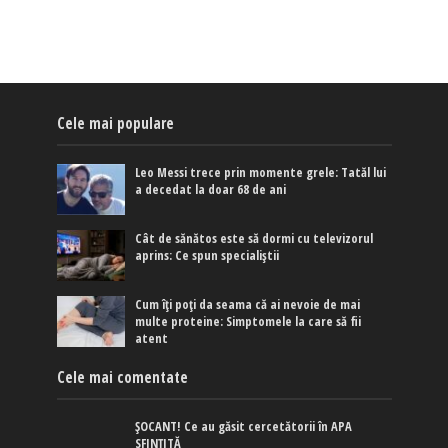
Cele mai populare
Leo Messi trece prin momente grele: Tatăl lui
a decedat la doar 68 de ani
Cât de sănătos este să dormi cu televizorul
aprins: Ce spun specialiștii
Cum îți poți da seama că ai nevoie de mai
multe proteine: Simptomele la care să fii
atent
Cele mai comentate
ȘOCANT! Ce au găsit cercetătorii în APA
SFINȚITĂ