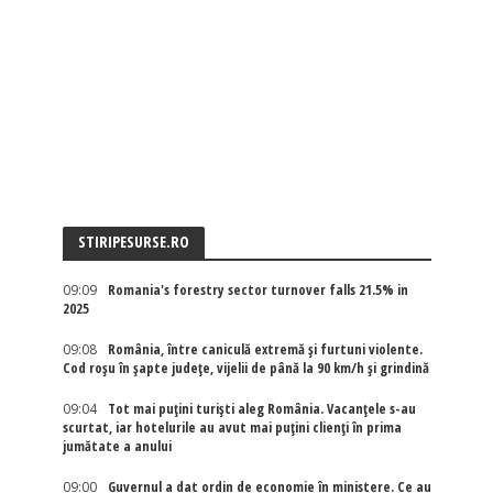
STIRIPESURSE.RO
09:09
Romania's forestry sector turnover falls 21.5% in
2025
09:08
România, între caniculă extremă și furtuni violente.
Cod roșu în șapte județe, vijelii de până la 90 km/h și grindină
09:04
Tot mai puțini turiști aleg România. Vacanțele s-au
scurtat, iar hotelurile au avut mai puțini clienți în prima
jumătate a anului
09:00
Guvernul a dat ordin de economie în ministere. Ce au