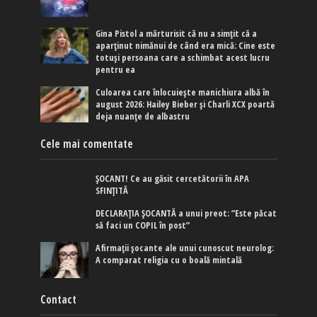
Gina Pistol a mărturisit că nu a simțit că a
aparținut nimănui de când era mică: Cine este
totuși persoana care a schimbat acest lucru
pentru ea
Culoarea care înlocuiește manichiura albă în
august 2026: Hailey Bieber și Charli XCX poartă
deja nuanțe de albastru
Cele mai comentate
ȘOCANT! Ce au găsit cercetătorii în APA
SFINȚITĂ
DECLARAȚIA ȘOCANTĂ a unui preot: ”Este păcat
să faci un COPIL în post”
Afirmaţii şocante ale unui cunoscut neurolog:
A comparat religia cu o boală mintală
Contact