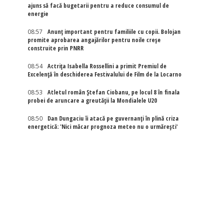
ajuns să facă bugetarii pentru a reduce consumul de
energie
08:57
Anunț important pentru familiile cu copii. Bolojan
promite aprobarea angajărilor pentru noile creșe
construite prin PNRR
08:54
Actriţa Isabella Rossellini a primit Premiul de
Excelenţă în deschiderea Festivalului de Film de la Locarno
08:53
Atletul român Ștefan Ciobanu, pe locul 8 în finala
probei de aruncare a greutății la Mondialele U20
08:50
Dan Dungaciu îi atacă pe guvernanți în plină criza
energetică: 'Nici măcar prognoza meteo nu o urmărești'