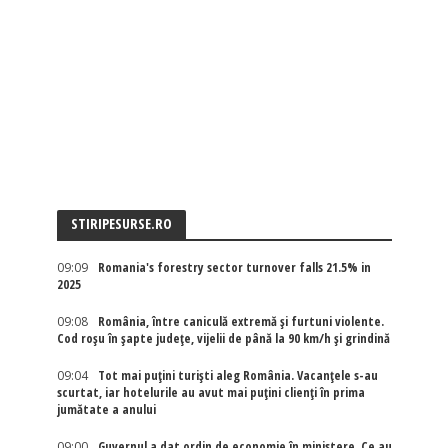
STIRIPESURSE.RO
09:09
Romania's forestry sector turnover falls 21.5% in
2025
09:08
România, între caniculă extremă și furtuni violente.
Cod roșu în șapte județe, vijelii de până la 90 km/h și grindină
09:04
Tot mai puțini turiști aleg România. Vacanțele s-au
scurtat, iar hotelurile au avut mai puțini clienți în prima
jumătate a anului
09:00
Guvernul a dat ordin de economie în ministere. Ce au