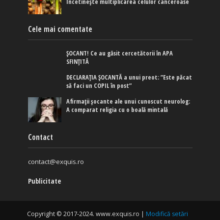
Încetinește multiplicarea celulor canceroase
Cele mai comentate
ȘOCANT! Ce au găsit cercetătorii în APA
SFINȚITĂ
DECLARAȚIA ȘOCANTĂ a unui preot: ”Este păcat
să faci un COPIL în post”
Afirmaţii şocante ale unui cunoscut neurolog:
A comparat religia cu o boală mintală
Contact
contact@exquis.ro
Publicitate
Copyright © 2017-2024. www.exquis.ro |
Modifică setări