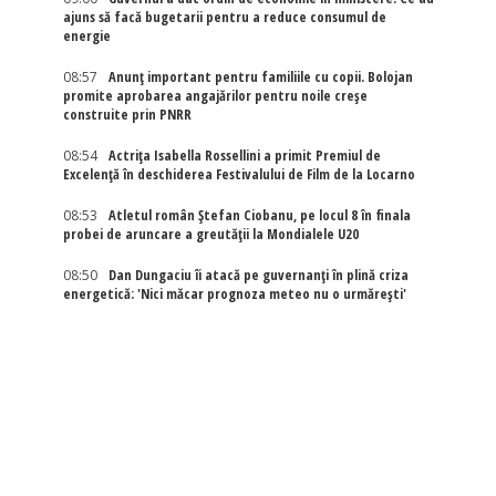
ajuns să facă bugetarii pentru a reduce consumul de
energie
08:57
Anunț important pentru familiile cu copii. Bolojan
promite aprobarea angajărilor pentru noile creșe
construite prin PNRR
08:54
Actriţa Isabella Rossellini a primit Premiul de
Excelenţă în deschiderea Festivalului de Film de la Locarno
08:53
Atletul român Ștefan Ciobanu, pe locul 8 în finala
probei de aruncare a greutății la Mondialele U20
08:50
Dan Dungaciu îi atacă pe guvernanți în plină criza
energetică: 'Nici măcar prognoza meteo nu o urmărești'