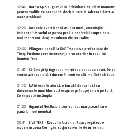
02:40
Horoscop 5 august 2026. Schimbare de ultim moment
pentru zodiile de Aer și Apă: decizia care le salvează dintr-o
mare problemă
02:20
Iordania avertizează asupra unei „amenințări
iminente”: Israelul ar putea prelua controlul asupra celui
mai important lăcaș musulman din Ierusalim
02:00
Plângere penală la DNA împotriva prefectului de
Timiș: Piedone cere intervenția procurorilor în cazul lui
Dominic Fritz
01:42
Strămoșii își îngropau morții sub podeaua casei. De ce
simțim azi nevoia să-i ducem în cimitire cât mai îndepărtate
01:20
NASA este în alertă: o bucată de rachetă cu
dimensiunile unui bloc cu 5 etaje se prăbușește azi pe Lună.
Ce se poate întâmpla
01:00
Gigantul Netflix s-a confruntat marţi seară cu o
pană la nivel mondial
00:41
LIVE TEXT - Război în Ucraina: Rușii pregătesc o
invazie în zona Cernigău, susțin serviciile de informații