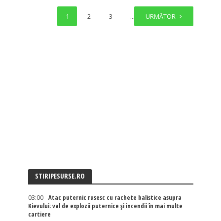
1
2
3
…
URMĂTOR
6
STIRIPESURSE.RO
03:00
Atac puternic rusesc cu rachete balistice asupra
Kievului: val de explozii puternice și incendii în mai multe
cartiere