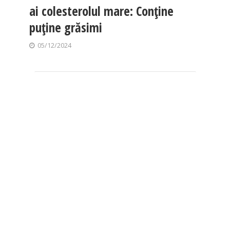
ai colesterolul mare: Conține
puține grăsimi
05/12/2024