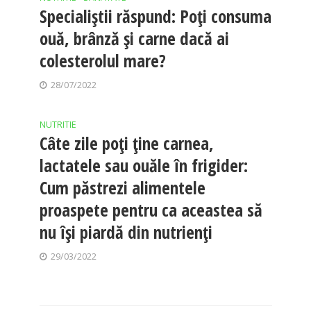
Specialiștii răspund: Poți consuma
ouă, brânză și carne dacă ai
colesterolul mare?
28/07/2022
NUTRITIE
Câte zile poți ține carnea,
lactatele sau ouăle în frigider:
Cum păstrezi alimentele
proaspete pentru ca aceastea să
nu își piardă din nutrienți
29/03/2022