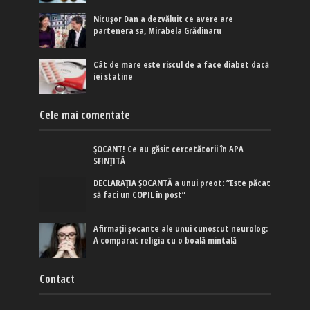
Nicușor Dan a dezvăluit ce avere are
partenera sa, Mirabela Grădinaru
Cât de mare este riscul de a face diabet dacă
iei statine
Cele mai comentate
ȘOCANT! Ce au găsit cercetătorii în APA
SFINȚITĂ
DECLARAȚIA ȘOCANTĂ a unui preot: ”Este păcat
să faci un COPIL în post”
Afirmaţii şocante ale unui cunoscut neurolog:
A comparat religia cu o boală mintală
Contact
contact@exquis.ro