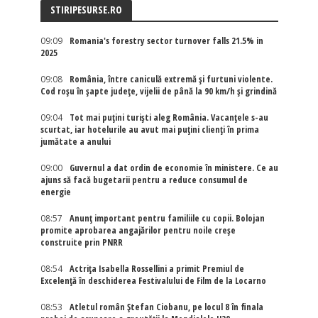
STIRIPESURSE.RO
09:09
Romania's forestry sector turnover falls 21.5% in
2025
09:08
România, între caniculă extremă și furtuni violente.
Cod roșu în șapte județe, vijelii de până la 90 km/h și grindină
09:04
Tot mai puțini turiști aleg România. Vacanțele s-au
scurtat, iar hotelurile au avut mai puțini clienți în prima
jumătate a anului
09:00
Guvernul a dat ordin de economie în ministere. Ce au
ajuns să facă bugetarii pentru a reduce consumul de
energie
08:57
Anunț important pentru familiile cu copii. Bolojan
promite aprobarea angajărilor pentru noile creșe
construite prin PNRR
08:54
Actriţa Isabella Rossellini a primit Premiul de
Excelenţă în deschiderea Festivalului de Film de la Locarno
08:53
Atletul român Ștefan Ciobanu, pe locul 8 în finala