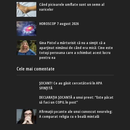
Când picioarele umflate sunt un semn al
varicelor
HOROSCOP 7 august 2026
Gina Pistol a mărturisit că nu a simțit că a
aparținut nimănui de când era mică: Cine este
totuși persoana care a schimbat acest lucru
pentru ea
Cele mai comentate
ȘOCANT! Ce au găsit cercetătorii în APA
SFINȚITĂ
DECLARAȚIA ȘOCANTĂ a unui preot: ”Este păcat
să faci un COPIL în post”
Afirmaţii şocante ale unui cunoscut neurolog:
A comparat religia cu o boală mintală