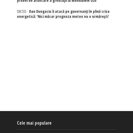
probei de aruncare a greutății la Mondialele U20
08:50
Dan Dungaciu îi atacă pe guvernanți în plină criza
energetică: 'Nici măcar prognoza meteo nu o urmărești'
Cele mai populare