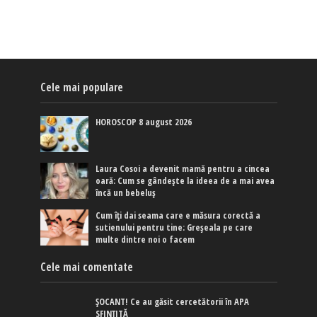
Cele mai populare
HOROSCOP 8 august 2026
Laura Cosoi a devenit mamă pentru a cincea
oară: Cum se gândește la ideea de a mai avea
încă un bebeluș
Cum îți dai seama care e măsura corectă a
sutienului pentru tine: Greșeala pe care
multe dintre noi o facem
Cele mai comentate
ȘOCANT! Ce au găsit cercetătorii în APA
SFINȚITĂ