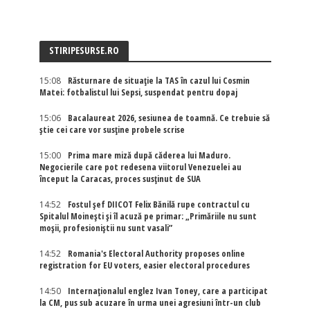
STIRIPESURSE.RO
15:08
Răsturnare de situație la TAS în cazul lui Cosmin
Matei: fotbalistul lui Sepsi, suspendat pentru dopaj
15:06
Bacalaureat 2026, sesiunea de toamnă. Ce trebuie să
știe cei care vor susține probele scrise
15:00
Prima mare miză după căderea lui Maduro.
Negocierile care pot redesena viitorul Venezuelei au
început la Caracas, proces susținut de SUA
14:52
Fostul șef DIICOT Felix Bănilă rupe contractul cu
Spitalul Moinești și îl acuză pe primar: „Primăriile nu sunt
moșii, profesioniștii nu sunt vasali”
14:52
Romania's Electoral Authority proposes online
registration for EU voters, easier electoral procedures
14:50
Internaţionalul englez Ivan Toney, care a participat
la CM, pus sub acuzare în urma unei agresiuni într-un club