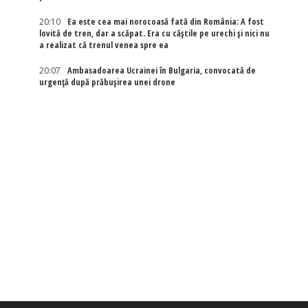
20:10
Ea este cea mai norocoasă fată din România: A fost
lovită de tren, dar a scăpat. Era cu căștile pe urechi și nici nu
a realizat că trenul venea spre ea
20:07
Ambasadoarea Ucrainei în Bulgaria, convocată de
urgență după prăbușirea unei drone