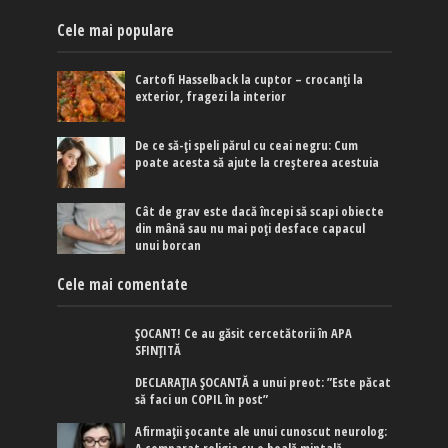
Cele mai populare
Cartofi Hasselback la cuptor – crocanți la
exterior, fragezi la interior
De ce să-ți speli părul cu ceai negru: Cum
poate acesta să ajute la creșterea acestuia
Cât de grav este dacă începi să scapi obiecte
din mână sau nu mai poți desface capacul
unui borcan
Cele mai comentate
ȘOCANT! Ce au găsit cercetătorii în APA
SFINȚITĂ
DECLARAȚIA ȘOCANTĂ a unui preot: ”Este păcat
să faci un COPIL în post”
Afirmaţii şocante ale unui cunoscut neurolog: