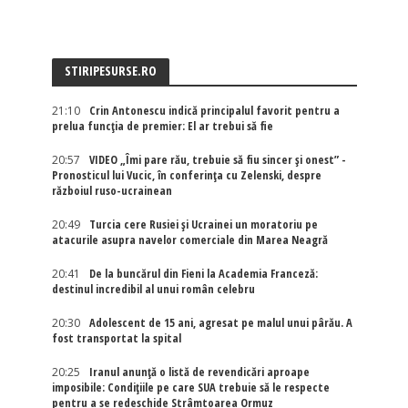
STIRIPESURSE.RO
21:10
Crin Antonescu indică principalul favorit pentru a
prelua funcția de premier: El ar trebui să fie
20:57
VIDEO „Îmi pare rău, trebuie să fiu sincer și onest” -
Pronosticul lui Vucic, în conferința cu Zelenski, despre
războiul ruso-ucrainean
20:49
Turcia cere Rusiei și Ucrainei un moratoriu pe
atacurile asupra navelor comerciale din Marea Neagră
20:41
De la buncărul din Fieni la Academia Franceză:
destinul incredibil al unui român celebru
20:30
Adolescent de 15 ani, agresat pe malul unui pârău. A
fost transportat la spital
20:25
Iranul anunță o listă de revendicări aproape
imposibile: Condițiile pe care SUA trebuie să le respecte
pentru a se redeschide Strâmtoarea Ormuz