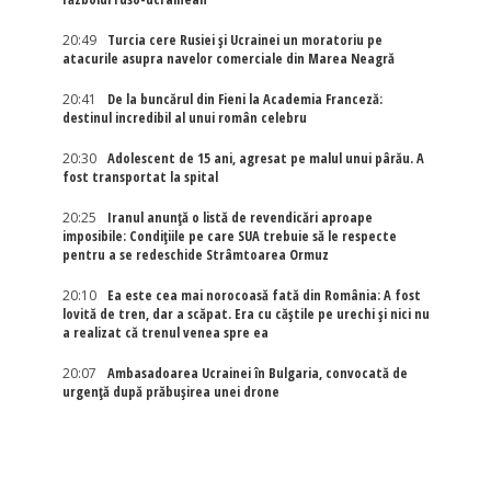
20:49
Turcia cere Rusiei și Ucrainei un moratoriu pe
atacurile asupra navelor comerciale din Marea Neagră
20:41
De la buncărul din Fieni la Academia Franceză:
destinul incredibil al unui român celebru
20:30
Adolescent de 15 ani, agresat pe malul unui pârău. A
fost transportat la spital
20:25
Iranul anunță o listă de revendicări aproape
imposibile: Condițiile pe care SUA trebuie să le respecte
pentru a se redeschide Strâmtoarea Ormuz
20:10
Ea este cea mai norocoasă fată din România: A fost
lovită de tren, dar a scăpat. Era cu căștile pe urechi și nici nu
a realizat că trenul venea spre ea
20:07
Ambasadoarea Ucrainei în Bulgaria, convocată de
urgență după prăbușirea unei drone