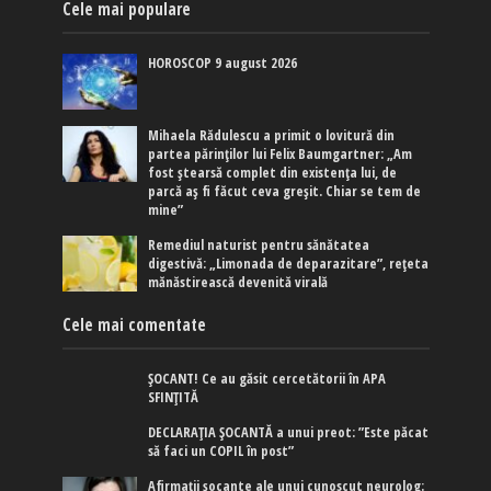
Cele mai populare
HOROSCOP 9 august 2026
Mihaela Rădulescu a primit o lovitură din
partea părinților lui Felix Baumgartner: „Am
fost ștearsă complet din existența lui, de
parcă aș fi făcut ceva greșit. Chiar se tem de
mine”
Remediul naturist pentru sănătatea
digestivă: „Limonada de deparazitare”, rețeta
mănăstirească devenită virală
Cele mai comentate
ȘOCANT! Ce au găsit cercetătorii în APA
SFINȚITĂ
DECLARAȚIA ȘOCANTĂ a unui preot: ”Este păcat
să faci un COPIL în post”
Afirmaţii şocante ale unui cunoscut neurolog: