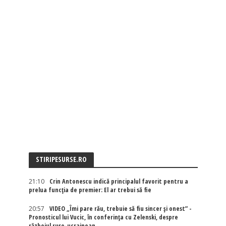
STIRIPESURSE.RO
21:10
Crin Antonescu indică principalul favorit pentru a
prelua funcția de premier: El ar trebui să fie
20:57
VIDEO „Îmi pare rău, trebuie să fiu sincer și onest” -
Pronosticul lui Vucic, în conferința cu Zelenski, despre
războiul ruso-ucrainean