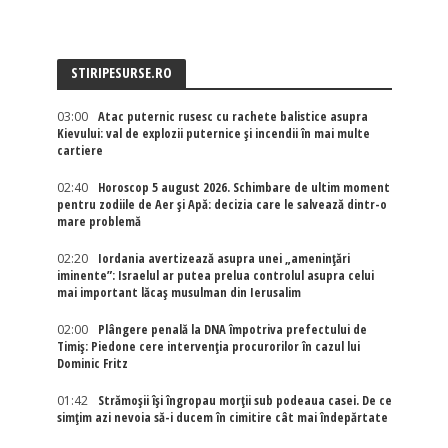
STIRIPESURSE.RO
03:00
Atac puternic rusesc cu rachete balistice asupra
Kievului: val de explozii puternice și incendii în mai multe
cartiere
02:40
Horoscop 5 august 2026. Schimbare de ultim moment
pentru zodiile de Aer și Apă: decizia care le salvează dintr-o
mare problemă
02:20
Iordania avertizează asupra unei „amenințări
iminente”: Israelul ar putea prelua controlul asupra celui
mai important lăcaș musulman din Ierusalim
02:00
Plângere penală la DNA împotriva prefectului de
Timiș: Piedone cere intervenția procurorilor în cazul lui
Dominic Fritz
01:42
Strămoșii își îngropau morții sub podeaua casei. De ce
simțim azi nevoia să-i ducem în cimitire cât mai îndepărtate