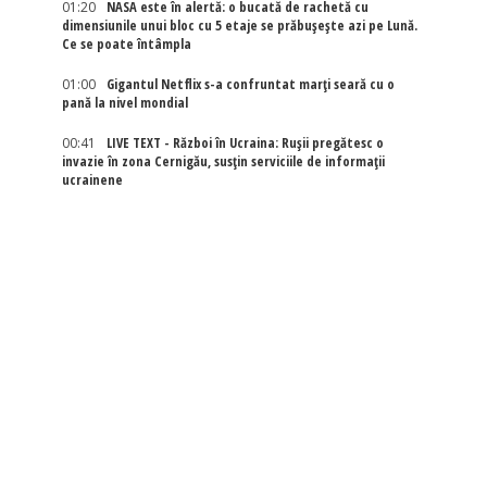
01:20
NASA este în alertă: o bucată de rachetă cu
dimensiunile unui bloc cu 5 etaje se prăbușește azi pe Lună.
Ce se poate întâmpla
01:00
Gigantul Netflix s-a confruntat marţi seară cu o
pană la nivel mondial
00:41
LIVE TEXT - Război în Ucraina: Rușii pregătesc o
invazie în zona Cernigău, susțin serviciile de informații
ucrainene