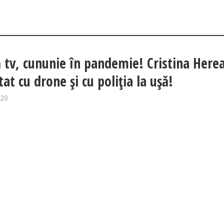
 tv, cununie în pandemie! Cristina Herea
at cu drone și cu poliția la ușă!
020