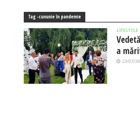
Tag -cununie în pandemie
LIFESTYLE
Vedetă
a mărit
23/07/2