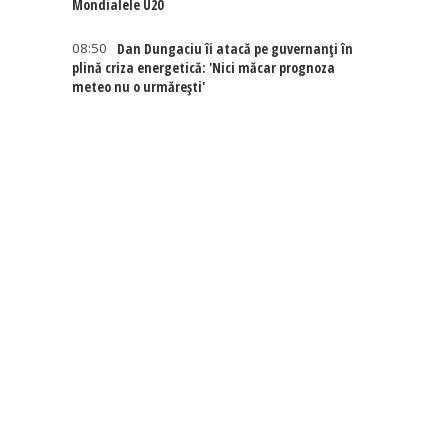
Mondialele U20
08:50
Dan Dungaciu îi atacă pe guvernanți în
plină criza energetică: 'Nici măcar prognoza
meteo nu o urmărești'