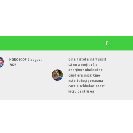
Gina Pistol a mărturisit
HOROSCOP 7 august
că nu a simțit că a
2026
aparținut nimănui de
când era mică: Cine
este totuși persoana
care a schimbat acest
lucru pentru ea