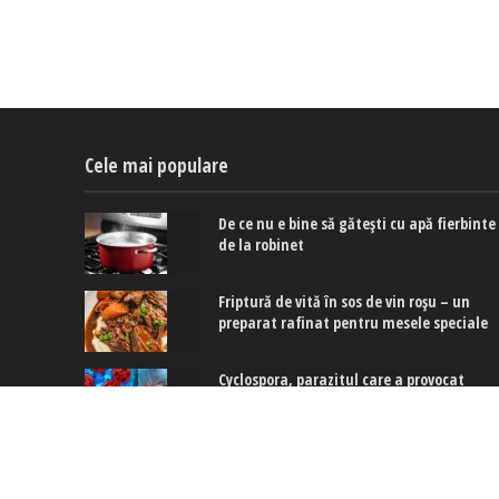
Cele mai populare
De ce nu e bine să gătești cu apă fierbinte
de la robinet
Friptură de vită în sos de vin roșu – un
preparat rafinat pentru mesele speciale
Cyclospora, parazitul care a provocat
primele decese în SUA: Cum se transmite