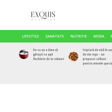
LIFESTYLE
SANATATE
NUTRITIE
MODA
De ce nu e bine să
Friptură de vită în so
gătești cu apă
de vin roșu – un
fierbinte de la robinet
preparat rafinat
pentru mesele speci