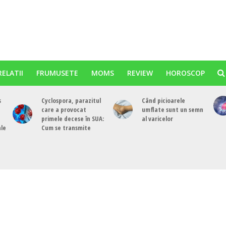
RELATII
FRUMUSETE
MOMS
REVIEW
HOROSCOP
s
Cyclospora, parazitul
Când picioarele
care a provocat
umflate sunt un semn
primele decese în SUA:
al varicelor
ale
Cum se transmite