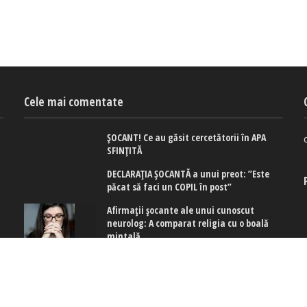
Cele mai comentate
ȘOCANT! Ce au găsit cercetătorii în APA
SFINȚITĂ
DECLARAȚIA ȘOCANTĂ a unui preot: ”Este
păcat să faci un COPIL în post”
Afirmaţii şocante ale unui cunoscut
neurolog: A comparat religia cu o boală
mintală