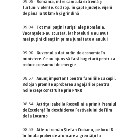
09:08
România, între caniculă extremă și
furtuni violente. Cod roșu în șapte județe, vijelii
de până la 90 km/h și grindină
09:04
Tot mai puțini turiști aleg România.
Vacanțele s-au scurtat, iar hotelurile au avut
mai puțini clienți în prima jumătate a anului
09:00
Guvernul a dat ordin de economie în
ministere. Ce au ajuns să facă bugetarii pentru a
reduce consumul de energie
08:57
Anunț important pentru familiile cu copii.
Bolojan promite aprobarea angajărilor pentru
noile creșe construite prin PNRR
08:54
Actriţa Isabella Rossellini a primit Premiul
de Excelenţă în deschiderea Festivalului de Film
de la Locarno
08:53
Atletul român Ștefan Ciobanu, pe locul 8
în finala probei de aruncare a greutății la