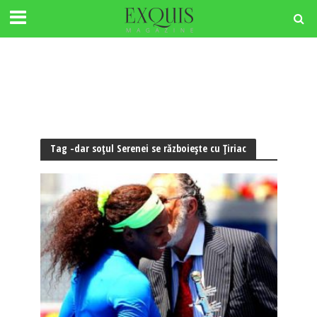
Tag -dar soțul Serenei se războiește cu Țiriac