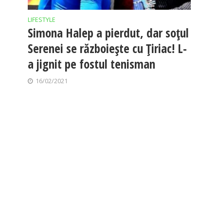
LIFESTYLE
Simona Halep a pierdut, dar soțul
Serenei se războiește cu Țiriac! L-
a jignit pe fostul tenisman
16/02/2021