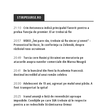
STIRIPESURSE.RO
21:10
Crin Antonescu indică principalul favorit pentru a
prelua funcția de premier: El ar trebui să fie
20:57
VIDEO „Îmi pare rău, trebuie să fiu sincer și onest” -
Pronosticul lui Vucic, în conferința cu Zelenski, despre
războiul ruso-ucrainean
20:49
Turcia cere Rusiei și Ucrainei un moratoriu pe
atacurile asupra navelor comerciale din Marea Neagră
20:41
De la buncărul din Fieni la Academia Franceză:
destinul incredibil al unui român celebru
20:30
Adolescent de 15 ani, agresat pe malul unui pârău. A
fost transportat la spital
20:25
Iranul anunță o listă de revendicări aproape
imposibile: Condițiile pe care SUA trebuie să le respecte
pentru a se redeschide Strâmtoarea Ormuz