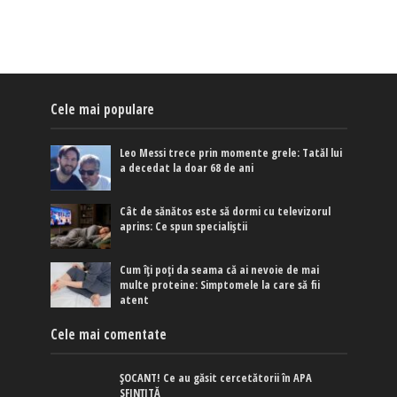
Cele mai populare
Leo Messi trece prin momente grele: Tatăl lui
a decedat la doar 68 de ani
Cât de sănătos este să dormi cu televizorul
aprins: Ce spun specialiștii
Cum îți poți da seama că ai nevoie de mai
multe proteine: Simptomele la care să fii
atent
Cele mai comentate
ȘOCANT! Ce au găsit cercetătorii în APA
SFINȚITĂ