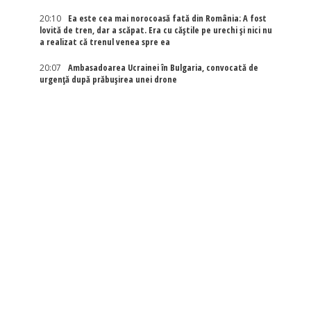
20:10
Ea este cea mai norocoasă fată din România: A fost
lovită de tren, dar a scăpat. Era cu căștile pe urechi și nici nu
a realizat că trenul venea spre ea
20:07
Ambasadoarea Ucrainei în Bulgaria, convocată de
urgență după prăbușirea unei drone