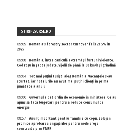
STIRIPESURSE.RO
09:09
Romania's forestry sector turnover falls 21.5% in
2025
09:08
România, între caniculă extremă și furtuni violente.
Cod roșu în șapte județe, vijelii de până la 90 km/h și grindină
09:04
Tot mai puțini turiști aleg România. Vacanțele s-au
scurtat, iar hotelurile au avut mai puțini clienți în prima
jumătate a anului
09:00
Guvernul a dat ordin de economie în ministere. Ce au
ajuns să facă bugetarii pentru a reduce consumul de
energie
08:57
Anunț important pentru familiile cu copii. Bolojan
promite aprobarea angajărilor pentru noile creșe
construite prin PNRR