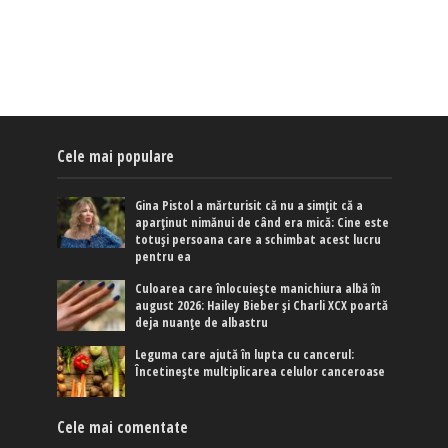
Cele mai populare
Gina Pistol a mărturisit că nu a simțit că a
aparținut nimănui de când era mică: Cine este
totuși persoana care a schimbat acest lucru
pentru ea
Culoarea care înlocuiește manichiura albă în
august 2026: Hailey Bieber și Charli XCX poartă
deja nuanțe de albastru
Leguma care ajută în lupta cu cancerul:
Încetinește multiplicarea celulor canceroase
Cele mai comentate