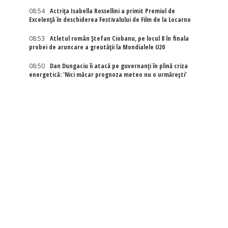
08:54
Actriţa Isabella Rossellini a primit Premiul de
Excelenţă în deschiderea Festivalului de Film de la Locarno
08:53
Atletul român Ștefan Ciobanu, pe locul 8 în finala
probei de aruncare a greutății la Mondialele U20
08:50
Dan Dungaciu îi atacă pe guvernanți în plină criza
energetică: 'Nici măcar prognoza meteo nu o urmărești'