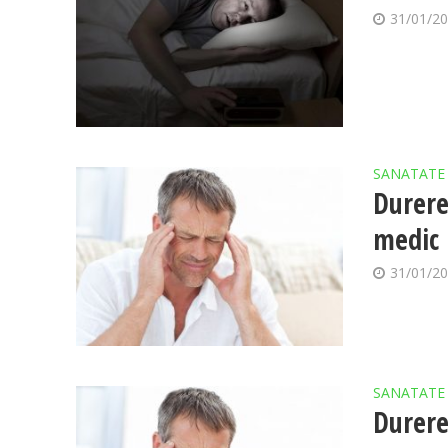
31/01/2
SANATATE
Durere
medic
31/01/2
SANATATE
Durere