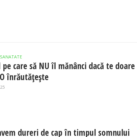
SANATATE
l pe care să NU îl mănânci dacă te doare
 O înrăutățește
025
avem dureri de cap în timpul somnului