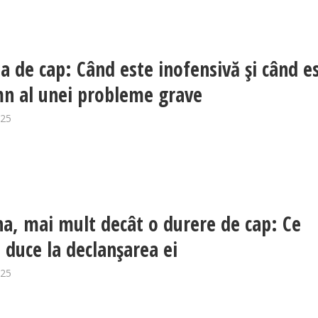
a de cap: Când este inofensivă și când e
n al unei probleme grave
025
a, mai mult decât o durere de cap: Ce
duce la declanșarea ei
025