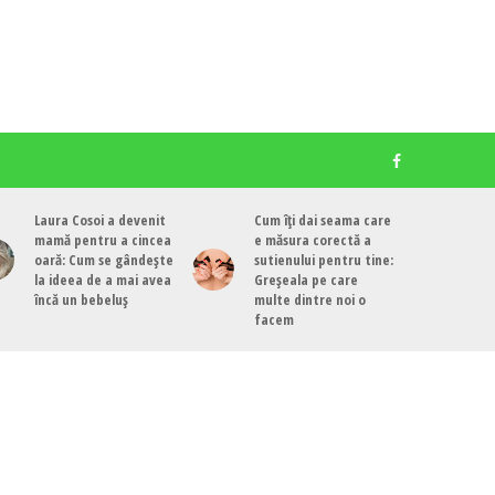
Laura Cosoi a devenit
Cum îți dai seama care
mamă pentru a cincea
e măsura corectă a
oară: Cum se gândește
sutienului pentru tine:
la ideea de a mai avea
Greșeala pe care
încă un bebeluș
multe dintre noi o
facem