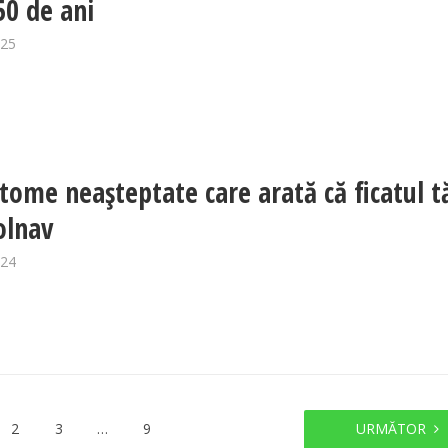
50 de ani
025
tome neașteptate care arată că ficatul t
olnav
024
2
3
…
9
URMĂTOR