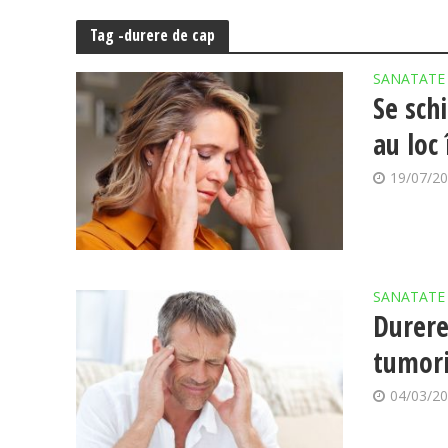
Tag -durere de cap
SANATATE
Se sch
au loc
19/07/2
SANATATE
Durere
tumor
04/03/2