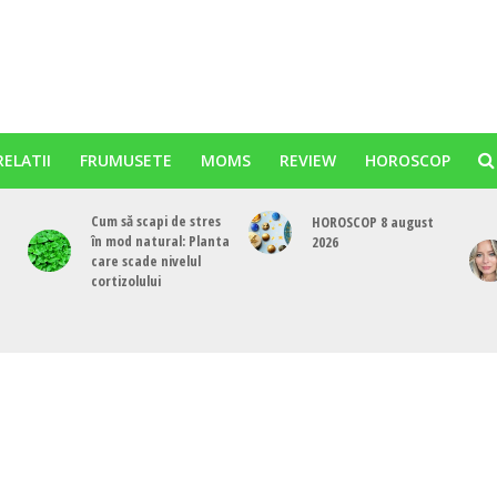
RELATII
FRUMUSETE
MOMS
REVIEW
HOROSCOP
Cum să scapi de stres
HOROSCOP 8 august
în mod natural: Planta
2026
care scade nivelul
cortizolului