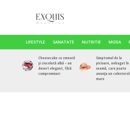
LIFESTYLE
SANATATE
NUTRITIE
MODA
Cheesecake cu zmeură
Simptomul de la
și ciocolată albă – un
picioare, nebagat în
desert elegant, fără
seamă, care poate
compromisuri
anunța un colesterol
mare