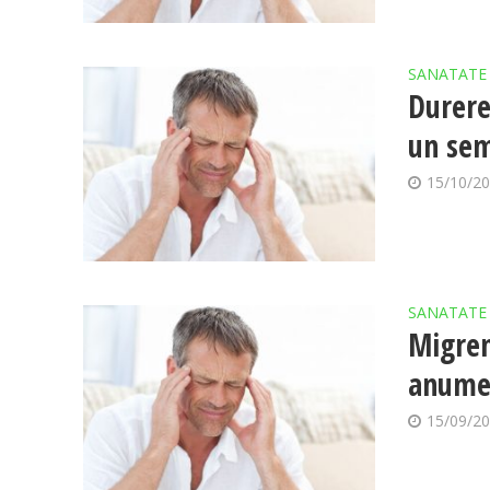
SANATATE
Durere
un sem
15/10/2
SANATATE
Migren
anume 
15/09/2