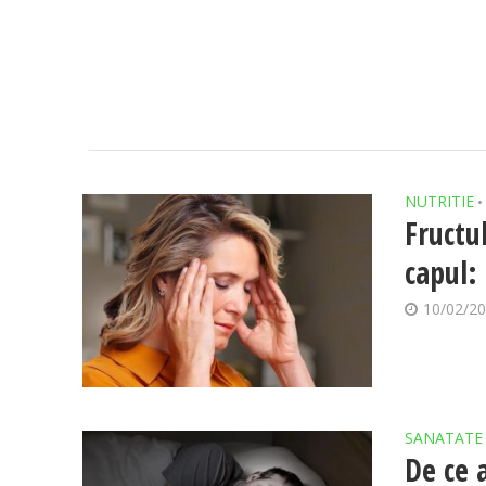
NUTRITIE
•
Fructu
capul:
10/02/2
SANATATE
De ce 