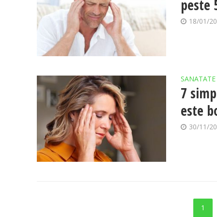
peste 
18/01/2
SANATATE
7 simp
este b
30/11/2
1