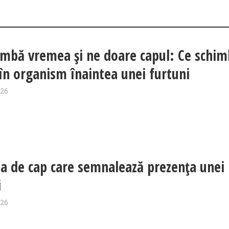
imbă vremea și ne doare capul: Ce schim
 în organism înaintea unei furtuni
026
a de cap care semnalează prezența unei
i
026