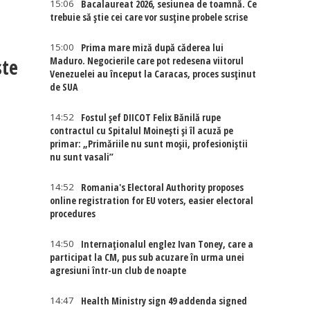
15:06
Bacalaureat 2026, sesiunea de toamnă. Ce
trebuie să știe cei care vor susține probele scrise
15:00
Prima mare miză după căderea lui
ste
Maduro. Negocierile care pot redesena viitorul
Venezuelei au început la Caracas, proces susținut
de SUA
14:52
Fostul șef DIICOT Felix Bănilă rupe
contractul cu Spitalul Moinești și îl acuză pe
primar: „Primăriile nu sunt moșii, profesioniștii
nu sunt vasali”
14:52
Romania's Electoral Authority proposes
online registration for EU voters, easier electoral
procedures
14:50
Internaţionalul englez Ivan Toney, care a
participat la CM, pus sub acuzare în urma unei
agresiuni într-un club de noapte
14:47
Health Ministry sign 49 addenda signed