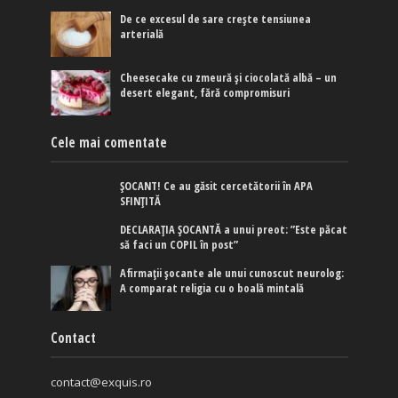
De ce excesul de sare crește tensiunea
arterială
Cheesecake cu zmeură și ciocolată albă – un
desert elegant, fără compromisuri
Cele mai comentate
ȘOCANT! Ce au găsit cercetătorii în APA
SFINȚITĂ
DECLARAȚIA ȘOCANTĂ a unui preot: ”Este păcat
să faci un COPIL în post”
Afirmaţii şocante ale unui cunoscut neurolog:
A comparat religia cu o boală mintală
Contact
contact@exquis.ro