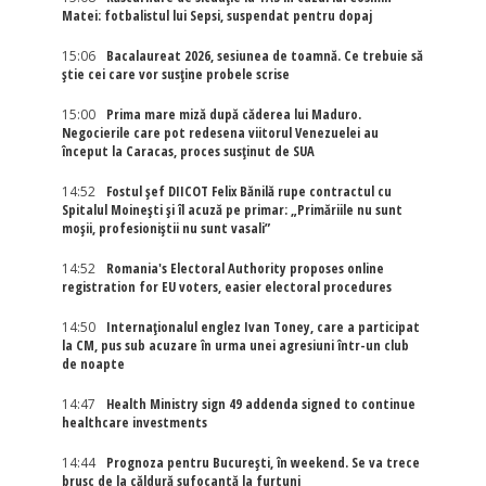
Matei: fotbalistul lui Sepsi, suspendat pentru dopaj
15:06
Bacalaureat 2026, sesiunea de toamnă. Ce trebuie să
știe cei care vor susține probele scrise
15:00
Prima mare miză după căderea lui Maduro.
Negocierile care pot redesena viitorul Venezuelei au
început la Caracas, proces susținut de SUA
14:52
Fostul șef DIICOT Felix Bănilă rupe contractul cu
Spitalul Moinești și îl acuză pe primar: „Primăriile nu sunt
moșii, profesioniștii nu sunt vasali”
14:52
Romania's Electoral Authority proposes online
registration for EU voters, easier electoral procedures
14:50
Internaţionalul englez Ivan Toney, care a participat
la CM, pus sub acuzare în urma unei agresiuni într-un club
de noapte
14:47
Health Ministry sign 49 addenda signed to continue
healthcare investments
14:44
Prognoza pentru București, în weekend. Se va trece
brusc de la căldură sufocantă la furtuni