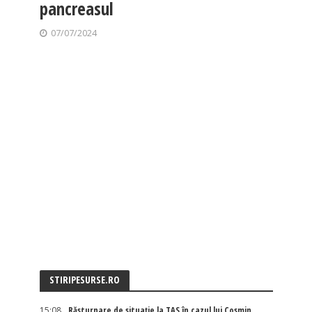
pancreasul
07/07/2024
STIRIPESURSE.RO
15:08
Răsturnare de situație la TAS în cazul lui Cosmin