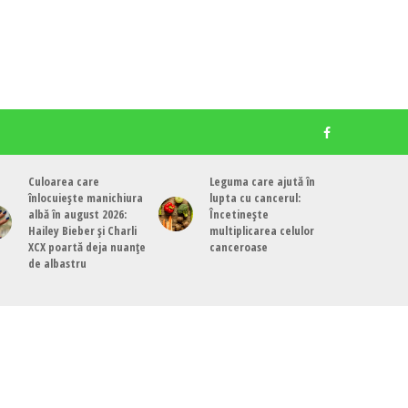
Culoarea care
Leguma care ajută în
înlocuiește manichiura
lupta cu cancerul:
albă în august 2026:
Încetinește
Hailey Bieber și Charli
multiplicarea celulor
XCX poartă deja nuanțe
canceroase
de albastru