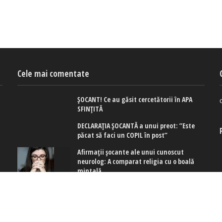
Cele mai comentate
ȘOCANT! Ce au găsit cercetătorii în APA
SFINȚITĂ
DECLARAȚIA ȘOCANTĂ a unui preot: ”Este
păcat să faci un COPIL în post”
Afirmaţii şocante ale unui cunoscut
neurolog: A comparat religia cu o boală
mintală