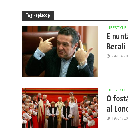
Tag -episcop
LIFESTYLE
E nunt
Becali
24/03/2
LIFESTYLE
O fost
al Lon
19/01/2