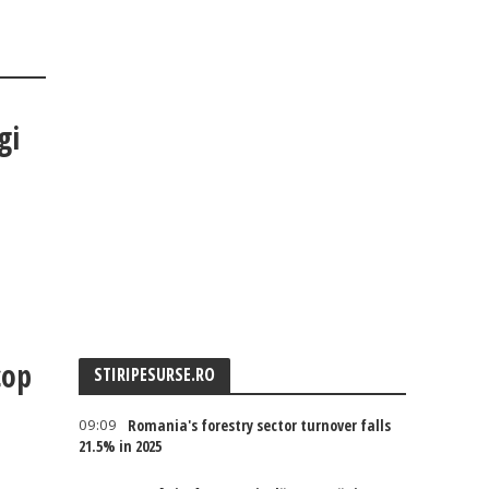
gi
cop
STIRIPESURSE.RO
09:09
Romania's forestry sector turnover falls
21.5% in 2025