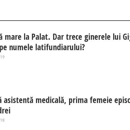
ă mare la Palat. Dar trece ginerele lui Gi
 pe numele latifundiarului?
019
ă asistentă medicală, prima femeie epis
drei
018