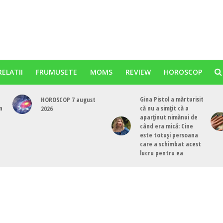
RELATII
FRUMUSETE
MOMS
REVIEW
HOROSCOP
Gina Pistol a mărturisit
HOROSCOP 7 august
n
că nu a simțit că a
2026
aparținut nimănui de
când era mică: Cine
este totuși persoana
care a schimbat acest
lucru pentru ea