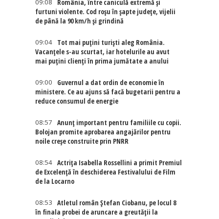
09:08
România, între caniculă extremă și
furtuni violente. Cod roșu în șapte județe, vijelii
de până la 90 km/h și grindină
09:04
Tot mai puțini turiști aleg România.
Vacanțele s-au scurtat, iar hotelurile au avut
mai puțini clienți în prima jumătate a anului
09:00
Guvernul a dat ordin de economie în
ministere. Ce au ajuns să facă bugetarii pentru a
reduce consumul de energie
08:57
Anunț important pentru familiile cu copii.
Bolojan promite aprobarea angajărilor pentru
noile creșe construite prin PNRR
08:54
Actriţa Isabella Rossellini a primit Premiul
de Excelenţă în deschiderea Festivalului de Film
de la Locarno
08:53
Atletul român Ștefan Ciobanu, pe locul 8
în finala probei de aruncare a greutății la