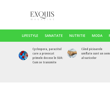
LIFESTYLE
SANATATE
NUTRITIE
MODA
Cyclospora, parazitul
Când picioarele
care a provocat
umflate sunt un sem
primele decese în SUA:
al varicelor
Cum se transmite