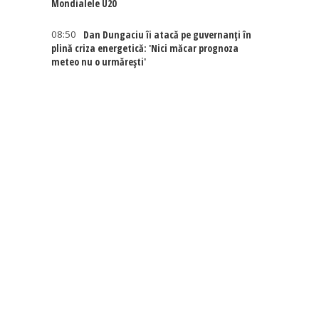
Mondialele U20
08:50
Dan Dungaciu îi atacă pe guvernanți în
plină criza energetică: 'Nici măcar prognoza
meteo nu o urmărești'