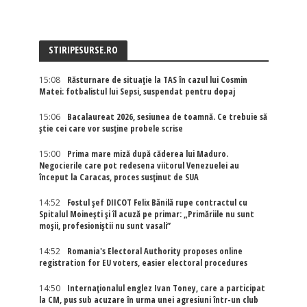
STIRIPESURSE.RO
15:08
Răsturnare de situație la TAS în cazul lui Cosmin
Matei: fotbalistul lui Sepsi, suspendat pentru dopaj
15:06
Bacalaureat 2026, sesiunea de toamnă. Ce trebuie să
știe cei care vor susține probele scrise
15:00
Prima mare miză după căderea lui Maduro.
Negocierile care pot redesena viitorul Venezuelei au
început la Caracas, proces susținut de SUA
14:52
Fostul șef DIICOT Felix Bănilă rupe contractul cu
Spitalul Moinești și îl acuză pe primar: „Primăriile nu sunt
moșii, profesioniștii nu sunt vasali”
14:52
Romania's Electoral Authority proposes online
registration for EU voters, easier electoral procedures
14:50
Internaţionalul englez Ivan Toney, care a participat
la CM, pus sub acuzare în urma unei agresiuni într-un club