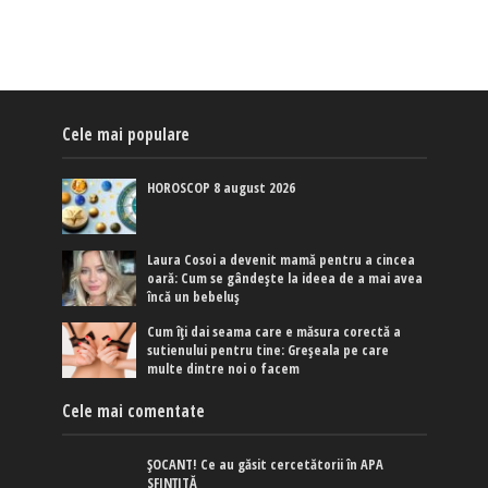
Cele mai populare
HOROSCOP 8 august 2026
Laura Cosoi a devenit mamă pentru a cincea
oară: Cum se gândește la ideea de a mai avea
încă un bebeluș
Cum îți dai seama care e măsura corectă a
sutienului pentru tine: Greșeala pe care
multe dintre noi o facem
Cele mai comentate
ȘOCANT! Ce au găsit cercetătorii în APA
SFINȚITĂ