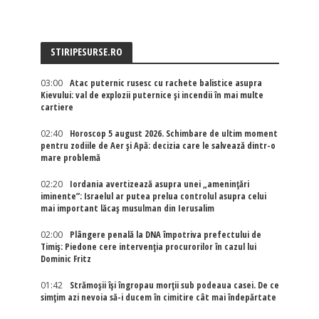
STIRIPESURSE.RO
03:00
Atac puternic rusesc cu rachete balistice asupra
Kievului: val de explozii puternice și incendii în mai multe
cartiere
02:40
Horoscop 5 august 2026. Schimbare de ultim moment
pentru zodiile de Aer și Apă: decizia care le salvează dintr-o
mare problemă
02:20
Iordania avertizează asupra unei „amenințări
iminente”: Israelul ar putea prelua controlul asupra celui
mai important lăcaș musulman din Ierusalim
02:00
Plângere penală la DNA împotriva prefectului de
Timiș: Piedone cere intervenția procurorilor în cazul lui
Dominic Fritz
01:42
Strămoșii își îngropau morții sub podeaua casei. De ce
simțim azi nevoia să-i ducem în cimitire cât mai îndepărtate