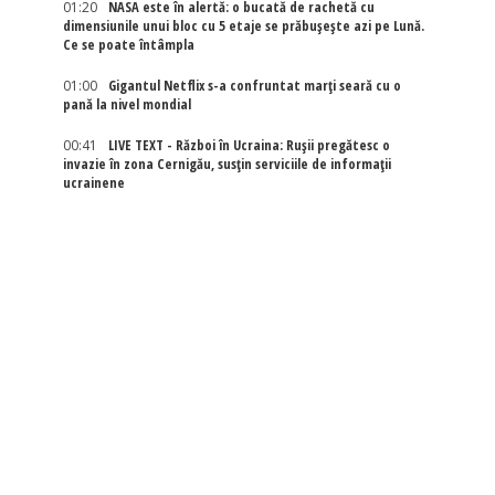
01:20
NASA este în alertă: o bucată de rachetă cu
dimensiunile unui bloc cu 5 etaje se prăbușește azi pe Lună.
Ce se poate întâmpla
01:00
Gigantul Netflix s-a confruntat marţi seară cu o
pană la nivel mondial
00:41
LIVE TEXT - Război în Ucraina: Rușii pregătesc o
invazie în zona Cernigău, susțin serviciile de informații
ucrainene