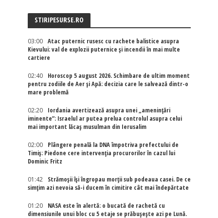
STIRIPESURSE.RO
03:00
Atac puternic rusesc cu rachete balistice asupra
Kievului: val de explozii puternice și incendii în mai multe
cartiere
02:40
Horoscop 5 august 2026. Schimbare de ultim moment
pentru zodiile de Aer și Apă: decizia care le salvează dintr-o
mare problemă
02:20
Iordania avertizează asupra unei „amenințări
iminente”: Israelul ar putea prelua controlul asupra celui
mai important lăcaș musulman din Ierusalim
02:00
Plângere penală la DNA împotriva prefectului de
Timiș: Piedone cere intervenția procurorilor în cazul lui
Dominic Fritz
01:42
Strămoșii își îngropau morții sub podeaua casei. De ce
simțim azi nevoia să-i ducem în cimitire cât mai îndepărtate
01:20
NASA este în alertă: o bucată de rachetă cu
dimensiunile unui bloc cu 5 etaje se prăbușește azi pe Lună.