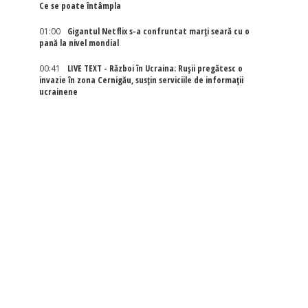
Ce se poate întâmpla
01:00
Gigantul Netflix s-a confruntat marţi seară cu o
pană la nivel mondial
00:41
LIVE TEXT - Război în Ucraina: Rușii pregătesc o
invazie în zona Cernigău, susțin serviciile de informații
ucrainene