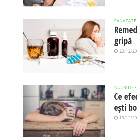
SANATATE
Remedi
gripă
23/12/2
NUTRITIE
•
Ce efe
ești b
13/12/2