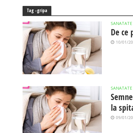
Tag -gripa
SANATATE
De ce p
10/01/2
SANATATE
Semnel
la spit
09/01/2