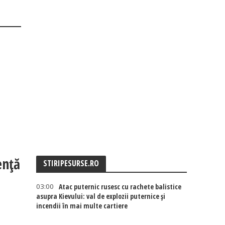
ență
STIRIPESURSE.RO
03:00
Atac puternic rusesc cu rachete balistice
asupra Kievului: val de explozii puternice și
incendii în mai multe cartiere