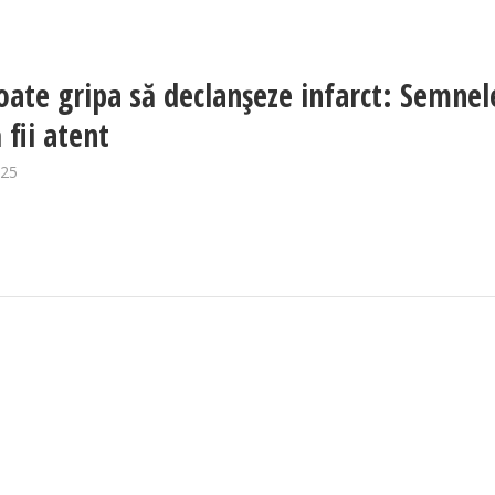
ate gripa să declanșeze infarct: Semnel
 fii atent
025