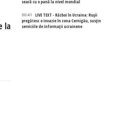
seară cu o pană la nivel mondial
00:41
LIVE TEXT - Război în Ucraina: Rușii
pregătesc o invazie în zona Cernigău, susțin
e la
serviciile de informații ucrainene