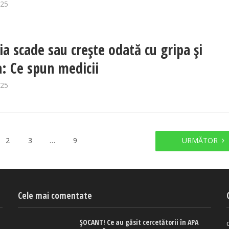
025
ia scade sau crește odată cu gripa și
a: Ce spun medicii
025
2
3
…
9
URMĂTOR
Cele mai comentate
ȘOCANT! Ce au găsit cercetătorii în APA