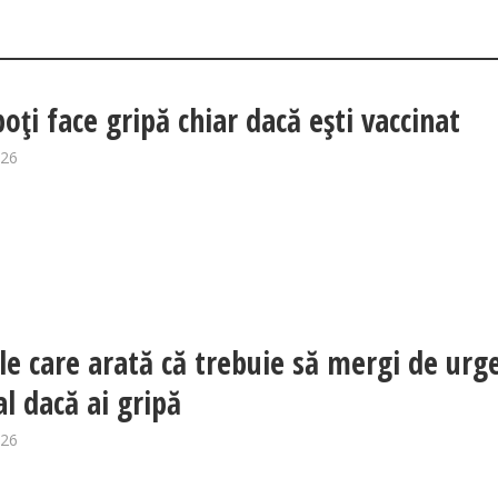
oți face gripă chiar dacă ești vaccinat
026
e care arată că trebuie să mergi de urg
al dacă ai gripă
026