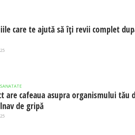
ile care te ajută să îți revii complet du
025
SANATATE
ct are cafeaua asupra organismului tău 
olnav de gripă
025