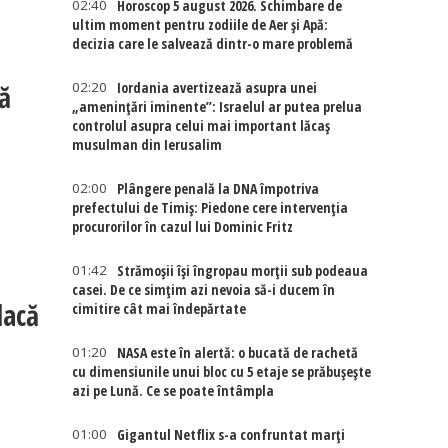
02:40
Horoscop 5 august 2026. Schimbare de
ultim moment pentru zodiile de Aer și Apă:
decizia care le salvează dintr-o mare problemă
pă
02:20
Iordania avertizează asupra unei
„amenințări iminente”: Israelul ar putea prelua
controlul asupra celui mai important lăcaș
musulman din Ierusalim
02:00
Plângere penală la DNA împotriva
prefectului de Timiș: Piedone cere intervenția
procurorilor în cazul lui Dominic Fritz
01:42
Strămoșii își îngropau morții sub podeaua
casei. De ce simțim azi nevoia să-i ducem în
dacă
cimitire cât mai îndepărtate
01:20
NASA este în alertă: o bucată de rachetă
cu dimensiunile unui bloc cu 5 etaje se prăbușește
azi pe Lună. Ce se poate întâmpla
01:00
Gigantul Netflix s-a confruntat marţi