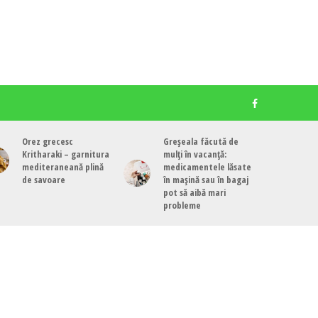
Orez grecesc
Greșeala făcută de
Kritharaki – garnitura
mulți în vacanță:
mediteraneană plină
medicamentele lăsate
de savoare
în mașină sau în bagaj
pot să aibă mari
probleme