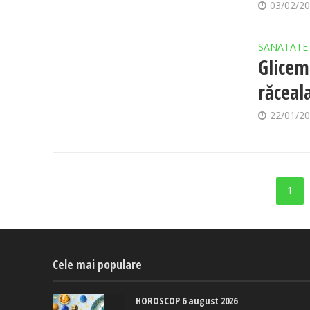
03/02/2
SANATATE
Glicem
răceal
22/01/2
1
Cele mai populare
HOROSCOP 6 august 2026