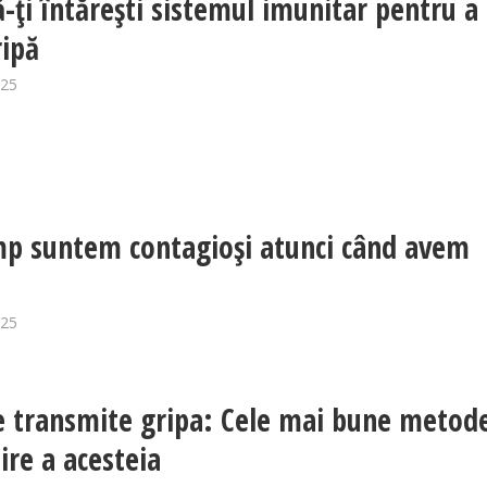
-ți întărești sistemul imunitar pentru a
ripă
025
mp suntem contagioși atunci când avem
025
 transmite gripa: Cele mai bune metod
ire a acesteia