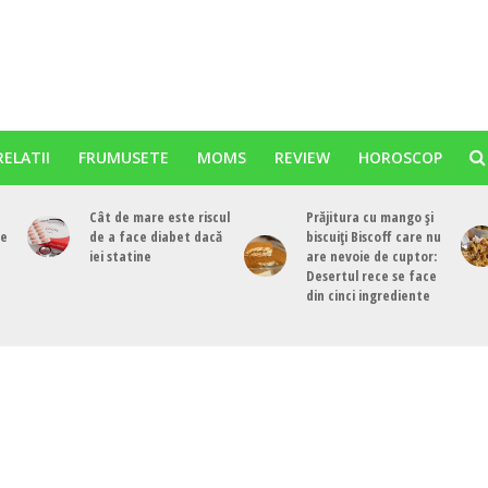
RELATII
FRUMUSETE
MOMS
REVIEW
HOROSCOP
Cât de mare este riscul
Prăjitura cu mango și
re
de a face diabet dacă
biscuiți Biscoff care nu
iei statine
are nevoie de cuptor:
Desertul rece se face
din cinci ingrediente