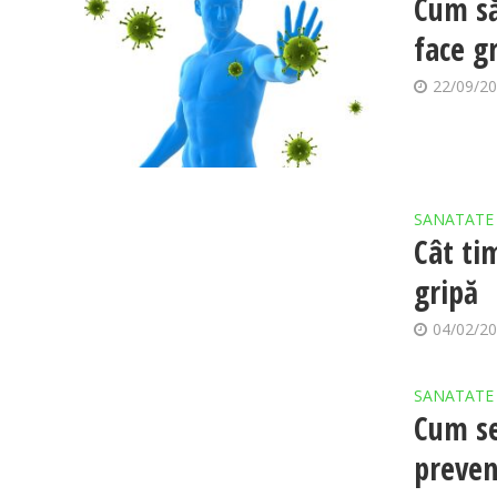
Cum să
face g
22/09/2
SANATATE
Cât ti
gripă
04/02/2
SANATATE
Cum se
preven