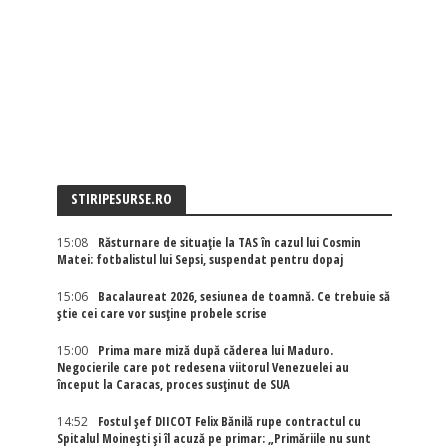
STIRIPESURSE.RO
15:08
Răsturnare de situație la TAS în cazul lui Cosmin
Matei: fotbalistul lui Sepsi, suspendat pentru dopaj
15:06
Bacalaureat 2026, sesiunea de toamnă. Ce trebuie să
știe cei care vor susține probele scrise
15:00
Prima mare miză după căderea lui Maduro.
Negocierile care pot redesena viitorul Venezuelei au
început la Caracas, proces susținut de SUA
14:52
Fostul șef DIICOT Felix Bănilă rupe contractul cu
Spitalul Moinești și îl acuză pe primar: „Primăriile nu sunt