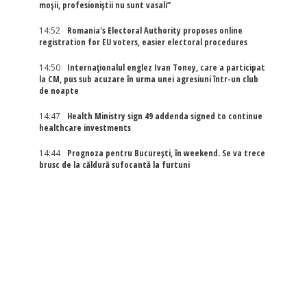
moșii, profesioniștii nu sunt vasali”
14:52
Romania's Electoral Authority proposes online
registration for EU voters, easier electoral procedures
14:50
Internaţionalul englez Ivan Toney, care a participat
la CM, pus sub acuzare în urma unei agresiuni într-un club
de noapte
14:47
Health Ministry sign 49 addenda signed to continue
healthcare investments
14:44
Prognoza pentru București, în weekend. Se va trece
brusc de la căldură sufocantă la furtuni