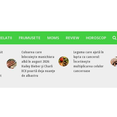
RELATII
FRUMUSETE
MOMS
REVIEW
HOROSCOP
sit
Culoarea care
Leguma care ajută în
înlocuiește manichiura
lupta cu cancerul:
albă în august 2026:
Încetinește
Hailey Bieber și Charli
multiplicarea celulor
XCX poartă deja nuanțe
canceroase
st
de albastru