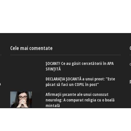
Cele mai comentate
ȘOCANT! Ce au găsit cercetătorii în APA
SFINȚITĂ
DECLARAȚIA ȘOCANTĂ a unui preot: ”Este
a
păcat să faci un COPIL în post”
e
Afirmaţii şocante ale unui cunoscut
neurolog: A comparat religia cu o boală
mintală
ă