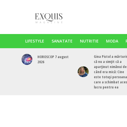
LIFESTYLE
SANATATE
NUTRITIE
MODA
Gina Pistol a mărturi
HOROSCOP 7 august
că nu a simțit că a
2026
aparținut nimănui de
când era mică: Cine
este totuși persoana
care a schimbat ace
lucru pentru ea