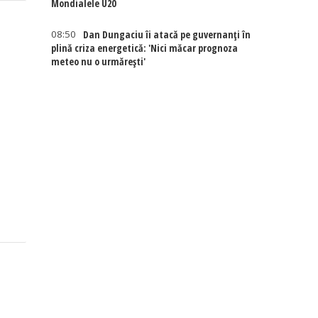
Mondialele U20
08:50
Dan Dungaciu îi atacă pe guvernanți în
plină criza energetică: 'Nici măcar prognoza
meteo nu o urmărești'