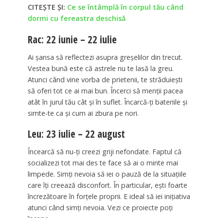
CITEȘTE ȘI:
Ce se întâmplă în corpul tău când
dormi cu fereastra deschisă
Rac: 22 iunie – 22 iulie
Ai șansa să reflectezi asupra greșelilor din trecut.
Vestea bună este că astrele nu te lasă la greu.
Atunci când vine vorba de prietenii, te străduiești
să oferi tot ce ai mai bun. Încerci să menții pacea
atât în jurul tău cât și în suflet. Încarcă-ți bateriile și
simte-te ca și cum ai zbura pe nori.
Leu: 23 iulie – 22 august
Încearcă să nu-ți creezi griji nefondate. Faptul că
socializezi tot mai des te face să ai o minte mai
limpede. Simți nevoia să iei o pauză de la situațiile
care îți creează disconfort. În particular, ești foarte
încrezătoare în forțele proprii. E ideal să iei inițiativa
atunci când simți nevoia. Vezi ce proiecte poți