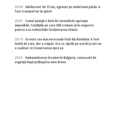
20:30
Adolescent de 15 ani, agresat pe malul unui pârău. A
fost transportat la spital
20:25
Iranul anunță o listă de revendicări aproape
imposibile: Condițiile pe care SUA trebuie să le respecte
pentru a se redeschide Strâmtoarea Ormuz
20:10
Ea este cea mai norocoasă fată din România: A fost
lovită de tren, dar a scăpat. Era cu căștile pe urechi și nici nu
a realizat că trenul venea spre ea
20:07
Ambasadoarea Ucrainei în Bulgaria, convocată de
urgență după prăbușirea unei drone