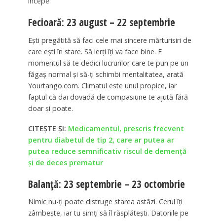
începe.
Fecioară: 23 august – 22 septembrie
Ești pregătită să faci cele mai sincere mărturisiri de
care ești în stare. Să ierți îți va face bine. E
momentul să te dedici lucrurilor care te pun pe un
făgaș normal și să-ți schimbi mentalitatea, arată
Yourtango.com. Climatul este unul propice, iar
faptul că dai dovadă de compasiune te ajută fără
doar și poate.
CITEȘTE ȘI:
Medicamentul, prescris frecvent
pentru diabetul de tip 2, care ar putea ar
putea reduce semnificativ riscul de demență
și de deces prematur
Balanță: 23 septembrie – 23 octombrie
Nimic nu-ți poate distruge starea astăzi. Cerul îți
zâmbește, iar tu simți să îl răsplătești. Datoriile pe