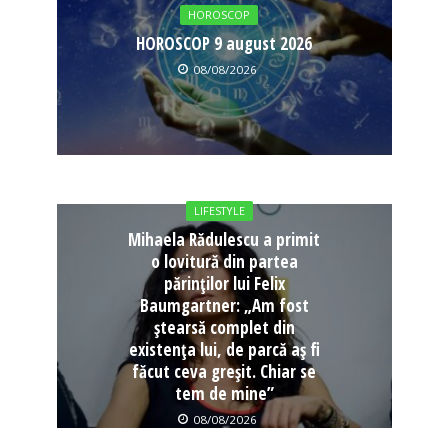
HOROSCOP
HOROSCOP 9 august 2026
08/08/2026
LIFESTYLE
Mihaela Rădulescu a primit
o lovitură din partea
părinților lui Felix
Baumgartner: „Am fost
ștearsă complet din
existența lui, de parcă aș fi
făcut ceva greșit. Chiar se
tem de mine”
08/08/2026