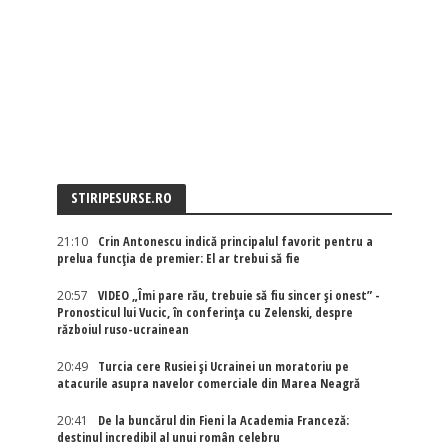
STIRIPESURSE.RO
21:10
Crin Antonescu indică principalul favorit pentru a
prelua funcția de premier: El ar trebui să fie
20:57
VIDEO „Îmi pare rău, trebuie să fiu sincer și onest” -
Pronosticul lui Vucic, în conferința cu Zelenski, despre
războiul ruso-ucrainean
20:49
Turcia cere Rusiei și Ucrainei un moratoriu pe
atacurile asupra navelor comerciale din Marea Neagră
20:41
De la buncărul din Fieni la Academia Franceză:
destinul incredibil al unui român celebru