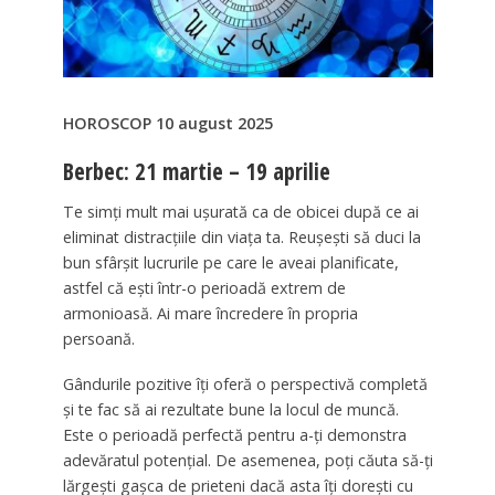
HOROSCOP 10 august 2025
Berbec: 21 martie – 19 aprilie
Te simți mult mai ușurată ca de obicei după ce ai
eliminat distracțiile din viața ta. Reușești să duci la
bun sfârșit lucrurile pe care le aveai planificate,
astfel că ești într-o perioadă extrem de
armonioasă. Ai mare încredere în propria
persoană.
Gândurile pozitive îți oferă o perspectivă completă
și te fac să ai rezultate bune la locul de muncă.
Este o perioadă perfectă pentru a-ți demonstra
adevăratul potențial. De asemenea, poți căuta să-ți
lărgești gașca de prieteni dacă asta îți dorești cu