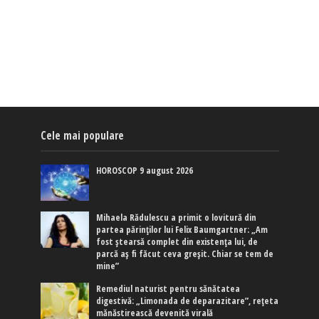
Cele mai populare
HOROSCOP 9 august 2026
Mihaela Rădulescu a primit o lovitură din
partea părinților lui Felix Baumgartner: „Am
fost ștearsă complet din existența lui, de
parcă aș fi făcut ceva greșit. Chiar se tem de
mine”
Remediul naturist pentru sănătatea
digestivă: „Limonada de deparazitare”, rețeta
mănăstirească devenită virală