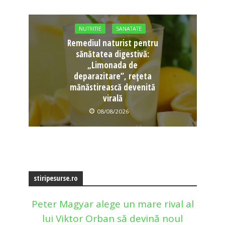
NUTRITIE
SANATATE
Remediul naturist pentru
sănătatea digestivă:
„Limonada de
deparazitare”, rețeta
mănăstirească devenită
virală
08/08/2026
stiripesurse.ro
Peter Magyar alege un mare rival al
lui Viktor Orban să devină noul