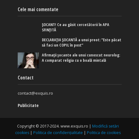
Cele mai comentate
ȘOCANT! Ce au găsit cercetătorii în APA
SFINȚITĂ
DECLARAȚIA ȘOCANTĂ a unui preot: ”Este păcat
să faci un COPIL în post”
Afirmaţii şocante ale unui cunoscut neurolog:
A comparat religia cu o boală mintală
Contact
contact@exquis.ro
Publicitate
Copyright © 2017-2024. www.exquis.ro |
Modifică setări
cookies
|
Politica de confidențialitate
|
Politica de cookies