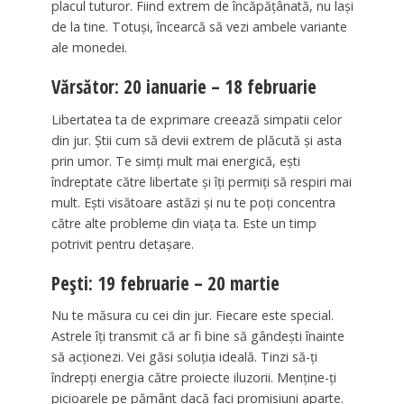
placul tuturor. Fiind extrem de încăpățânată, nu lași
de la tine. Totuși, încearcă să vezi ambele variante
ale monedei.
Vărsător: 20 ianuarie – 18 februarie
Libertatea ta de exprimare creează simpatii celor
din jur. Știi cum să devii extrem de plăcută și asta
prin umor. Te simți mult mai energică, ești
îndreptate către libertate și îți permiți să respiri mai
mult. Ești visătoare astăzi și nu te poți concentra
către alte probleme din viața ta. Este un timp
potrivit pentru detașare.
Pești: 19 februarie – 20 martie
Nu te măsura cu cei din jur. Fiecare este special.
Astrele îți transmit că ar fi bine să gândești înainte
să acționezi. Vei găsi soluția ideală. Tinzi să-ți
îndrepți energia către proiecte iluzorii. Menține-ți
picioarele pe pământ dacă faci promisiuni aparte.