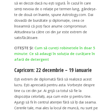
să iei decizii dacă nu ești sigură. În cazul în care
simți nevoia de o relație pe termen lung, gândeșe-
te de două ori înainte, spune Astrology.com. Dai
dovadă de bunătate și diplomație, ceea ce
înseamnă că poți face anume compromisuri.
Atitudinea ta către cei din jur este extrem de
satisfăcătoare.
CITEȘTE ȘI:
Cum să cureți robinetele în doar 5
minute: Ce să adaugi în soluția de curățare în
afară de detergent
Capricorn: 22 decembrie – 19 ianuarie
Ești extrem de diplomată fără să realizezi acest
lucru. Ești apreciată pentru asta. Vorbește despre
tine cu cei din jur. Ai grijă ca totul să fie la
dispoziția celorlalți, așa cum este și pentru tine.
Ajungi să fii în centrul atenției fără să îți dai seama.
Cererile tale, mai ales la locul de muncă, nu sunt pe