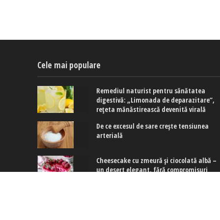
Cele mai populare
Remediul naturist pentru sănătatea
digestivă: „Limonada de deparazitare”,
rețeta mănăstirească devenită virală
De ce excesul de sare crește tensiunea
arterială
Cheesecake cu zmeură și ciocolată albă –
un desert elegant, fără compromisuri
Copyright © 2017-2024. www.exquis.ro |
Modifică setări