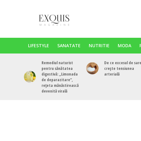
LIFESTYLE
SANATATE
NUTRITIE
MODA
Remediul naturist
De ce excesul de sar
pentru sănătatea
crește tensiunea
digestivă: „Limonada
arterială
de deparazitare”,
rețeta mănăstirească
devenită virală