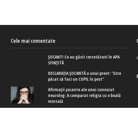
Cele mai comentate
ȘOCANT! Ce au găsit cercetătorii în APA
SFINȚITĂ
DECLARAȚIA ȘOCANTĂ a unui preot: ”Este
păcat să faci un COPIL în post”
Afirmaţii şocante ale unui cunoscut
neurolog: A comparat religia cu o boală
mintală
 cookies
|
Politica de confidențialitate
|
Politica de cookies