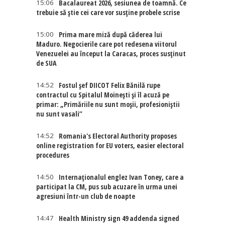
15:06
Bacalaureat 2026, sesiunea de toamnă. Ce
trebuie să știe cei care vor susține probele scrise
15:00
Prima mare miză după căderea lui
Maduro. Negocierile care pot redesena viitorul
Venezuelei au început la Caracas, proces susținut
de SUA
14:52
Fostul șef DIICOT Felix Bănilă rupe
contractul cu Spitalul Moinești și îl acuză pe
primar: „Primăriile nu sunt moșii, profesioniștii
nu sunt vasali”
14:52
Romania's Electoral Authority proposes
online registration for EU voters, easier electoral
procedures
14:50
Internaţionalul englez Ivan Toney, care a
participat la CM, pus sub acuzare în urma unei
agresiuni într-un club de noapte
14:47
Health Ministry sign 49 addenda signed