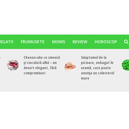
RELATII
FRUMUSETE
MOMS
REVIEW
HOROSCOP
e
Cheesecake cu zmeură
Simptomul de la
și ciocolată albă – un
picioare, nebagat în
desert elegant, fără
seamă, care poate
compromisuri
anunța un colesterol
mare