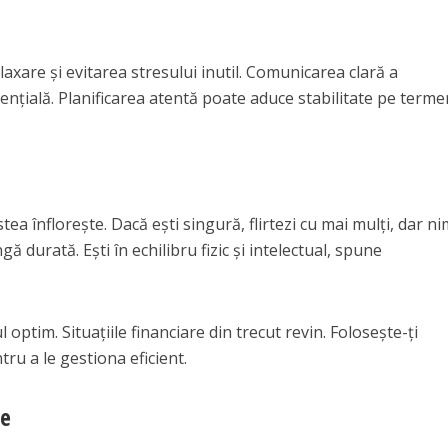
are și evitarea stresului inutil. Comunicarea clară a
sențială. Planificarea atentă poate aduce stabilitate pe terme
stea înflorește. Dacă ești singură, flirtezi cu mai mulți, dar n
gă durată. Ești în echilibru fizic și intelectual, spune
 optim. Situațiile financiare din trecut revin. Folosește-ți
tru a le gestiona eficient.
ie