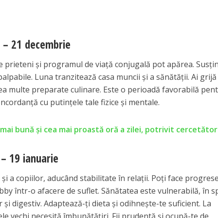
 – 21 decembrie
e prieteni și programul de viață conjugală pot apărea. Susțin
lpabile. Luna tranzitează casa muncii și a sănătății. Ai grijă
 prea multe preparate culinare. Este o perioadă favorabilă pen
ncordanță cu putințele tale fizice și mentale.
ai bună și cea mai proastă oră a zilei, potrivit cercetător
– 19 ianuarie
i a copiilor, aducând stabilitate în relații. Poți face progrese
bby într-o afacere de suflet. Sănătatea este vulnerabilă, în s
r și digestiv. Adaptează-ți dieta și odihnește-te suficient. La
 cele vechi necesită îmbunătățiri. Fii prudentă și ocupă-te de