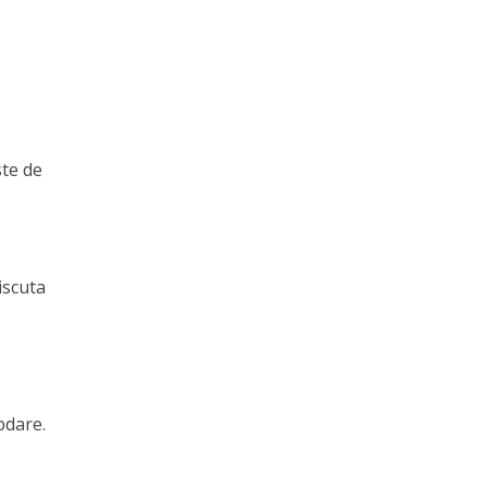
ste de
iscuta
bdare.