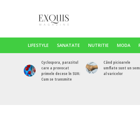
LIFESTYLE
SANATATE
NUTRITIE
MODA
Cyclospora, parazitul
Când picioarele
care a provocat
umflate sunt un sem
primele decese în SUA:
al varicelor
Cum se transmite