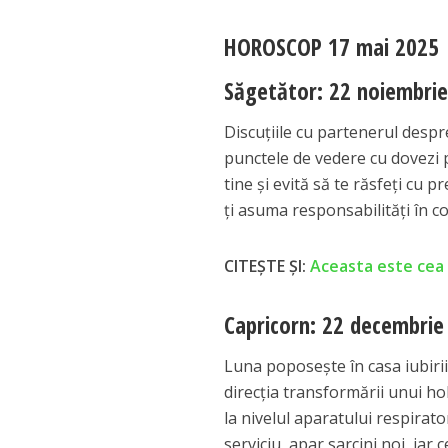
HOROSCOP 17 mai 2025
Săgetător: 22 noiembrie
Discuțiile cu partenerul despr
punctele de vedere cu dovezi pa
tine și evită să te răsfeți cu
ți asuma responsabilități în co
CITEȘTE ȘI:
Aceasta este cea m
Capricorn: 22 decembrie 
Luna poposește în casa iubirii ș
direcția transformării unui ho
la nivelul aparatului respirato
serviciu, apar sarcini noi, iar