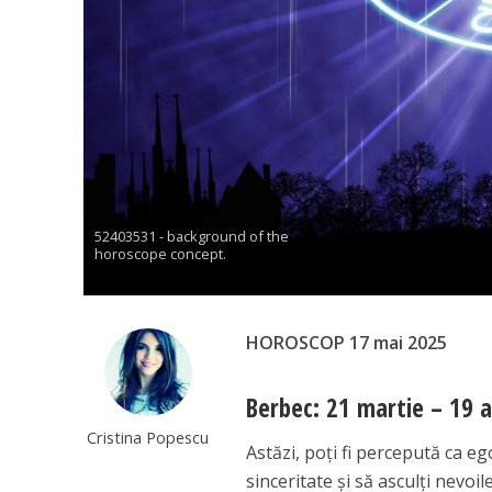
52403531 - background of the
horoscope concept.
HOROSCOP 17 mai 2025
Berbec: 21 martie – 19 a
Cristina Popescu
Astăzi, poți fi percepută ca eg
sinceritate și să asculți nevoi