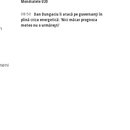
Mondialele U20
08:50
Dan Dungaciu îi atacă pe guvernanți în
plină criza energetică: 'Nici măcar prognoza
meteo nu o urmărești'
n
imeni