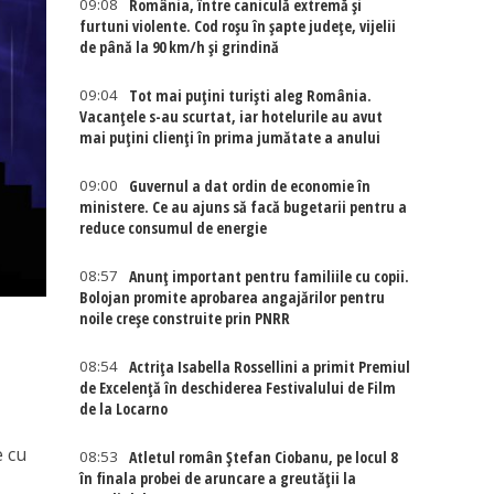
09:08
România, între caniculă extremă și
furtuni violente. Cod roșu în șapte județe, vijelii
de până la 90 km/h și grindină
09:04
Tot mai puțini turiști aleg România.
Vacanțele s-au scurtat, iar hotelurile au avut
mai puțini clienți în prima jumătate a anului
09:00
Guvernul a dat ordin de economie în
ministere. Ce au ajuns să facă bugetarii pentru a
reduce consumul de energie
08:57
Anunț important pentru familiile cu copii.
Bolojan promite aprobarea angajărilor pentru
noile creșe construite prin PNRR
08:54
Actriţa Isabella Rossellini a primit Premiul
de Excelenţă în deschiderea Festivalului de Film
de la Locarno
e cu
08:53
Atletul român Ștefan Ciobanu, pe locul 8
în finala probei de aruncare a greutății la