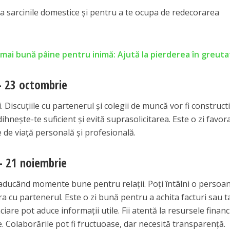
va sarcinile domestice și pentru a te ocupa de redecorarea
mai bună pâine pentru inimă: Ajută la pierderea în greut
– 23 octombrie
Discuțiile cu partenerul și colegii de muncă vor fi constructi
hnește-te suficient și evită suprasolicitarea. Este o zi favor
e de viață personală și profesională.
– 21 noiembrie
 aducând momente bune pentru relații. Poți întâlni o persoa
ra cu partenerul. Este o zi bună pentru a achita facturi sau t
nciare pot aduce informații utile. Fii atentă la resursele finan
. Colaborările pot fi fructuoase, dar necesită transparență.