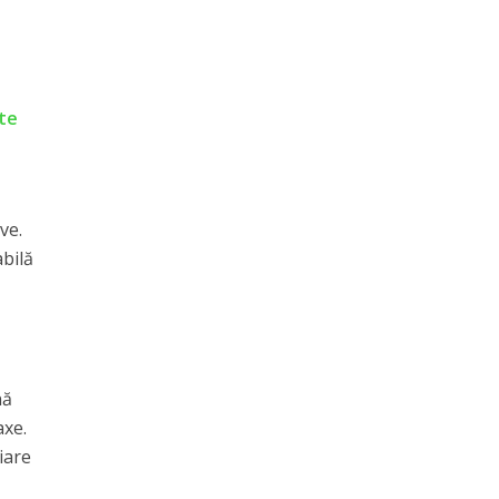
ate
ve.
abilă
nă
axe.
ciare