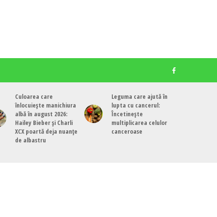
Culoarea care
Leguma care ajută în
înlocuiește manichiura
lupta cu cancerul:
albă în august 2026:
Încetinește
Hailey Bieber și Charli
multiplicarea celulor
XCX poartă deja nuanțe
canceroase
de albastru