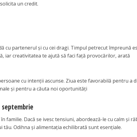
solicita un credit.
dă cu partenerul și cu cei dragi. Timpul petrecut împreună e
tă, iar creativitatea te ajută să faci față provocărilor, arată
 persoane cu intenții ascunse. Ziua este favorabilă pentru a d
nale și pentru a căuta noi oportunități
2 septembrie
 familie. Dacă se ivesc tensiuni, abordează-le cu calm și ră
i tău. Odihna și alimentația echilibrată sunt esențiale.