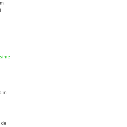
lm.
i
e
ăsime
a în
 de