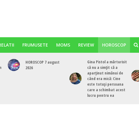
RELATII
FRUMUSETE
MOMS
REVIEW
HOROSCOP
Gina Pistol a mărturisit
HOROSCOP 7 august
n
că nu a simțit că a
2026
aparținut nimănui de
când era mică: Cine
este totuși persoana
care a schimbat acest
lucru pentru ea