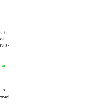
e-ți
 de
tru a-
ilor
 în
pecial