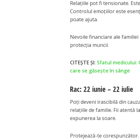
Relațiile pot fi tensionate. Es
Controlul emoțiilor este esenți
poate ajuta.
Nevoile financiare ale famili
protecția muncii.
CITEȘTE ȘI:
Sfatul medicului: 
care se găsește în sânge
Rac: 22 iunie – 22 iulie
Poți deveni irascibilă din cauza
relațiile de familie. Fii atentă 
expunerea la soare.
Protejează-te corespunzător. 