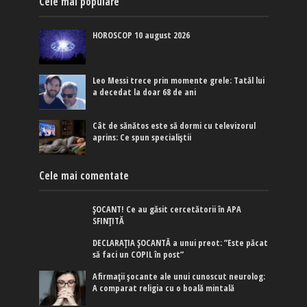
Cele mai populare
HOROSCOP 10 august 2026
Leo Messi trece prin momente grele: Tatăl lui
a decedat la doar 68 de ani
Cât de sănătos este să dormi cu televizorul
aprins: Ce spun specialiștii
Cele mai comentate
ȘOCANT! Ce au găsit cercetătorii în APA
SFINȚITĂ
DECLARAȚIA ȘOCANTĂ a unui preot: ”Este păcat
să faci un COPIL în post”
Afirmaţii şocante ale unui cunoscut neurolog:
A comparat religia cu o boală mintală