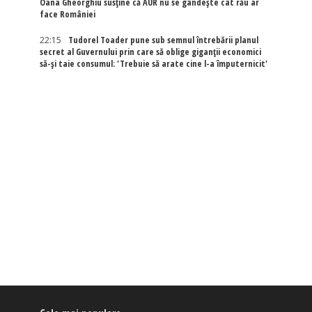
Oana Gheorghiu susține că AUR nu se gândește cât rău ar
face României
22:15
Tudorel Toader pune sub semnul întrebării planul
secret al Guvernului prin care să oblige giganții economici
să-și taie consumul: 'Trebuie să arate cine l-a împuternicit'