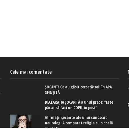
Cele mai comentate
ȘOCANT! Ce au găsit cercetătorii în APA
e
SFINȚITĂ
DECLARAȚIA ȘOCANTĂ a unui preot: ”Este
păcat să faci un COPIL în post”
Afirmaţii şocante ale unui cunoscut
neurolog: A comparat religia cu o boală
mintală