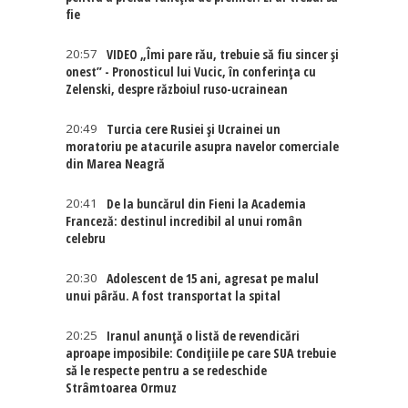
fie
20:57
VIDEO „Îmi pare rău, trebuie să fiu sincer și
onest” - Pronosticul lui Vucic, în conferința cu
Zelenski, despre războiul ruso-ucrainean
20:49
Turcia cere Rusiei și Ucrainei un
moratoriu pe atacurile asupra navelor comerciale
din Marea Neagră
20:41
De la buncărul din Fieni la Academia
Franceză: destinul incredibil al unui român
celebru
20:30
Adolescent de 15 ani, agresat pe malul
unui pârău. A fost transportat la spital
20:25
Iranul anunță o listă de revendicări
aproape imposibile: Condițiile pe care SUA trebuie
să le respecte pentru a se redeschide
Strâmtoarea Ormuz