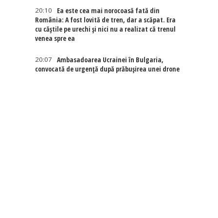
20:10
Ea este cea mai norocoasă fată din
România: A fost lovită de tren, dar a scăpat. Era
cu căștile pe urechi și nici nu a realizat că trenul
venea spre ea
20:07
Ambasadoarea Ucrainei în Bulgaria,
convocată de urgență după prăbușirea unei drone