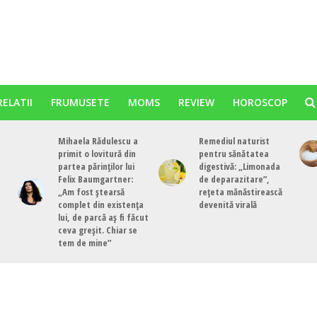
RELATII
FRUMUSETE
MOMS
REVIEW
HOROSCOP
Mihaela Rădulescu a
Remediul naturist
primit o lovitură din
pentru sănătatea
partea părinților lui
digestivă: „Limonada
Felix Baumgartner:
de deparazitare”,
„Am fost ștearsă
rețeta mănăstirească
complet din existența
devenită virală
lui, de parcă aș fi făcut
ceva greșit. Chiar se
tem de mine”