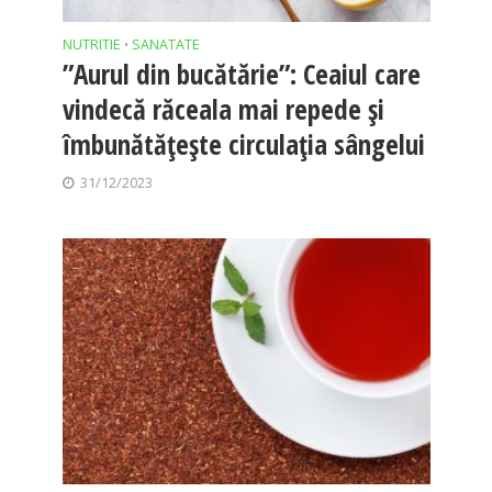
NUTRITIE
SANATATE
•
”Aurul din bucătărie”: Ceaiul care
vindecă răceala mai repede și
îmbunătățește circulația sângelui
31/12/2023