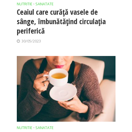
NUTRITIE
SANATATE
•
Ceaiul care curăță vasele de
sânge, îmbunătățind circulația
periferică
30/05/2023
NUTRITIE
SANATATE
•