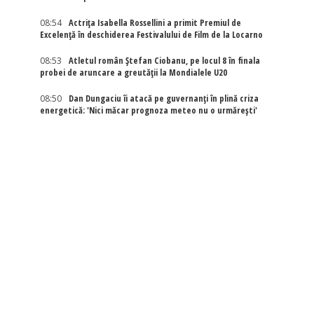
08:54
Actriţa Isabella Rossellini a primit Premiul de
Excelenţă în deschiderea Festivalului de Film de la Locarno
08:53
Atletul român Ștefan Ciobanu, pe locul 8 în finala
probei de aruncare a greutății la Mondialele U20
08:50
Dan Dungaciu îi atacă pe guvernanți în plină criza
energetică: 'Nici măcar prognoza meteo nu o urmărești'