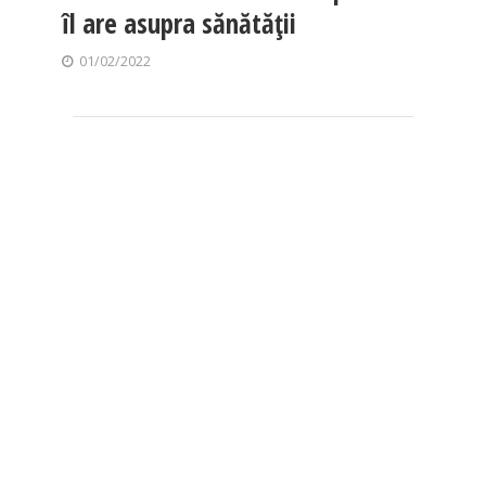
îl are asupra sănătății
01/02/2022