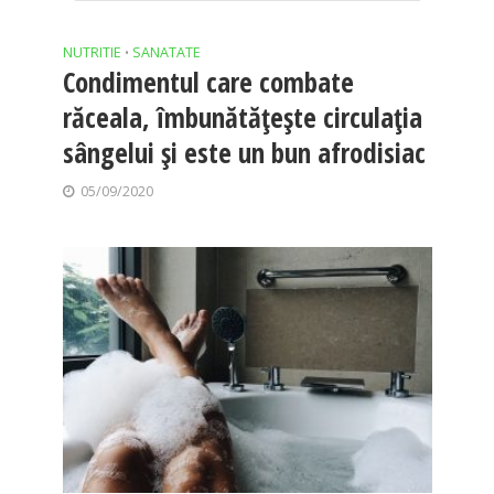
NUTRITIE
SANATATE
•
Condimentul care combate
răceala, îmbunătățește circulația
sângelui și este un bun afrodisiac
05/09/2020