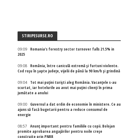
STIRIPESURSE.RO
09:09
Romania's forestry sector turnover falls 21.5% in
2025
09:08
România, între caniculă extremă și furtuni violente.
Cod roșu în șapte județe, vijelii de până la 90 km/h și grindină
09:04
Tot mai puțini turiști aleg România. Vacanțele s-au
scurtat, iar hotelurile au avut mai puțini clienți în prima
jumătate a anului
09:00
Guvernul a dat ordin de economie în ministere. Ce au
ajuns să facă bugetarii pentru a reduce consumul de
energie
08:57
Anunț important pentru familiile cu copii. Bolojan
promite aprobarea angajărilor pentru noile creșe
construite prin PNRR