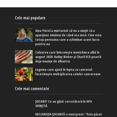
Cele mai populare
Gina Pistol a mărturisit că nu a simțit că a
aparținut nimănui de când era mică: Cine este
totuși persoana care a schimbat acest lucru
pentru ea
Culoarea care înlocuiește manichiura albă în
august 2026: Hailey Bieber și Charli XCX poartă
deja nuanțe de albastru
Leguma care ajută în lupta cu cancerul:
Încetinește multiplicarea celulor canceroase
Cele mai comentate
ȘOCANT! Ce au găsit cercetătorii în APA
SFINȚITĂ
DECLARAȚIA ȘOCANTĂ a unui preot: ”Este păcat