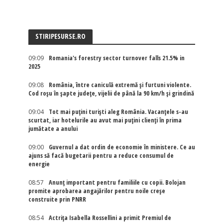
STIRIPESURSE.RO
09:09
Romania's forestry sector turnover falls 21.5% in
2025
09:08
România, între caniculă extremă și furtuni violente.
Cod roșu în șapte județe, vijelii de până la 90 km/h și grindină
09:04
Tot mai puțini turiști aleg România. Vacanțele s-au
scurtat, iar hotelurile au avut mai puțini clienți în prima
jumătate a anului
09:00
Guvernul a dat ordin de economie în ministere. Ce au
ajuns să facă bugetarii pentru a reduce consumul de
energie
08:57
Anunț important pentru familiile cu copii. Bolojan
promite aprobarea angajărilor pentru noile creșe
construite prin PNRR
08:54
Actriţa Isabella Rossellini a primit Premiul de