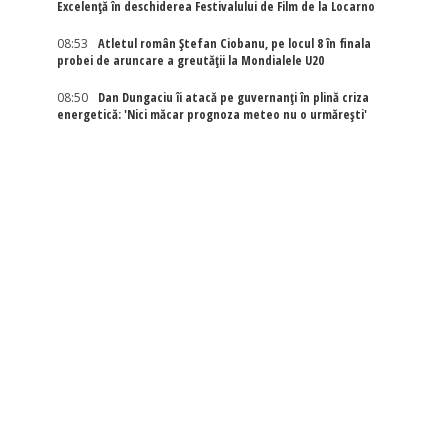
Excelenţă în deschiderea Festivalului de Film de la Locarno
08:53
Atletul român Ștefan Ciobanu, pe locul 8 în finala
probei de aruncare a greutății la Mondialele U20
08:50
Dan Dungaciu îi atacă pe guvernanți în plină criza
energetică: 'Nici măcar prognoza meteo nu o urmărești'