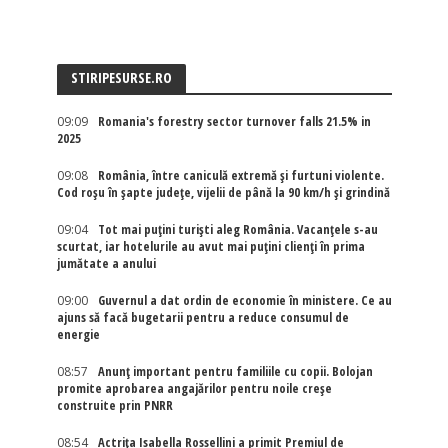
STIRIPESURSE.RO
09:09
Romania's forestry sector turnover falls 21.5% in
2025
09:08
România, între caniculă extremă și furtuni violente.
Cod roșu în șapte județe, vijelii de până la 90 km/h și grindină
09:04
Tot mai puțini turiști aleg România. Vacanțele s-au
scurtat, iar hotelurile au avut mai puțini clienți în prima
jumătate a anului
09:00
Guvernul a dat ordin de economie în ministere. Ce au
ajuns să facă bugetarii pentru a reduce consumul de
energie
08:57
Anunț important pentru familiile cu copii. Bolojan
promite aprobarea angajărilor pentru noile creșe
construite prin PNRR
08:54
Actriţa Isabella Rossellini a primit Premiul de