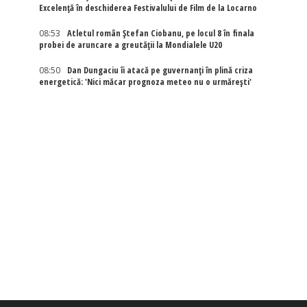
Excelenţă în deschiderea Festivalului de Film de la Locarno
08:53
Atletul român Ștefan Ciobanu, pe locul 8 în finala
probei de aruncare a greutății la Mondialele U20
08:50
Dan Dungaciu îi atacă pe guvernanți în plină criza
energetică: 'Nici măcar prognoza meteo nu o urmărești'