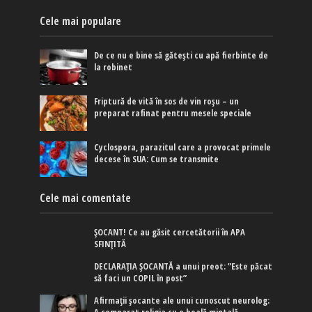
Cele mai populare
De ce nu e bine să gătești cu apă fierbinte de
la robinet
Friptură de vită în sos de vin roșu – un
preparat rafinat pentru mesele speciale
Cyclospora, parazitul care a provocat primele
decese în SUA: Cum se transmite
Cele mai comentate
ȘOCANT! Ce au găsit cercetătorii în APA
SFINȚITĂ
DECLARAȚIA ȘOCANTĂ a unui preot: ”Este păcat
să faci un COPIL în post”
Afirmaţii şocante ale unui cunoscut neurolog: