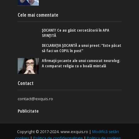
Cele mai comentate
ȘOCANT! Ce au găsit cercetătorii în APA
SFINȚITĂ
DECLARAȚIA ȘOCANTĂ a unui preot: ”Este păcat
să faci un COPIL în post”
Afirmaţii şocante ale unui cunoscut neurolog:
A comparat religia cu o boală mintală
Contact
contact@exquis.ro
Publicitate
Copyright © 2017-2024. www.exquis.ro |
Modifică setări
cookies
|
Politica de confidențialitate
|
Politica de cookies