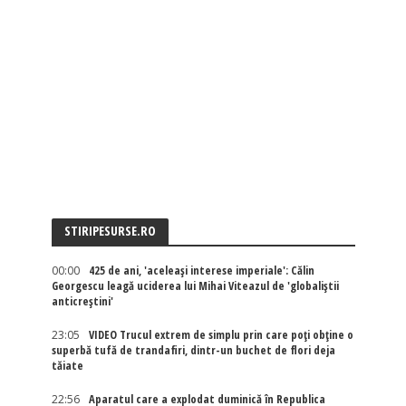
STIRIPESURSE.RO
00:00
425 de ani, 'aceleași interese imperiale': Călin
Georgescu leagă uciderea lui Mihai Viteazul de 'globaliștii
anticreștini'
23:05
VIDEO Trucul extrem de simplu prin care poți obține o
superbă tufă de trandafiri, dintr-un buchet de flori deja
tăiate
22:56
Aparatul care a explodat duminică în Republica