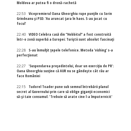
Moldova ar putea fi o dronă-rachetă
22:53
Vicepremierul Oana Gheorghiu rupe punțile cu Sorin
Grindeanu și PSD: 'Au aruncat țara în haos. S-au jucat cu
focul'
22:40
VIDEO Celebra casă din ”Hobbitul” a fost construită
într-o zonă superbă a Europei: Turiștii sunt absolut fascinați
22:28
S-au înmulțit țepele telefonice. Metoda 'vishing' s-a
perfecționat
22:27
'Suspendarea președintelui, doar un exercițiu de PR':
Oana Gheorghiu susține că AUR nu se gândește cât rău ar
face României
22:15
Tudorel Toader pune sub semnul întrebării planul
secret al Guvernului prin care să oblige giganții economici
să-și taie consumul: 'Trebuie să arate cine l-a împuternicit'