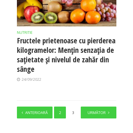
NUTRITIE
Fructele prietenoase cu pierderea
kilogramelor: Mențin senzația de
sațietate și nivelul de zahăr din
sânge
24/09/2022
ANTERIOARĂ
1
2
3
4
URMĂTOR