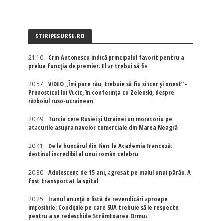
STIRIPESURSE.RO
21:10
Crin Antonescu indică principalul favorit pentru a
prelua funcția de premier: El ar trebui să fie
20:57
VIDEO „Îmi pare rău, trebuie să fiu sincer și onest” -
Pronosticul lui Vucic, în conferința cu Zelenski, despre
războiul ruso-ucrainean
20:49
Turcia cere Rusiei și Ucrainei un moratoriu pe
atacurile asupra navelor comerciale din Marea Neagră
20:41
De la buncărul din Fieni la Academia Franceză:
destinul incredibil al unui român celebru
20:30
Adolescent de 15 ani, agresat pe malul unui pârău. A
fost transportat la spital
20:25
Iranul anunță o listă de revendicări aproape
imposibile: Condițiile pe care SUA trebuie să le respecte
pentru a se redeschide Strâmtoarea Ormuz