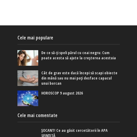
Cele mai populare
De ce să-ți speli părul cu ceai negru: Cum
poate acesta să ajute la creșterea acestuia
Cât de grav este dacă începi să scapi obiecte
din mână sau nu mai poți desface capacul
unui borcan
HOROSCOP 9 august 2026
Cele mai comentate
ȘOCANT! Ce au găsit cercetătorii în APA
SFINȚITĂ