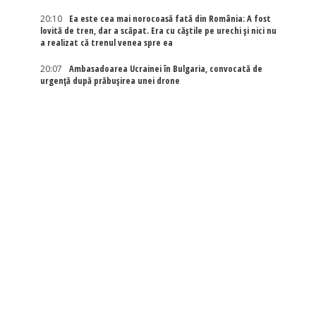
20:10
Ea este cea mai norocoasă fată din România: A fost
lovită de tren, dar a scăpat. Era cu căștile pe urechi și nici nu
a realizat că trenul venea spre ea
20:07
Ambasadoarea Ucrainei în Bulgaria, convocată de
urgență după prăbușirea unei drone