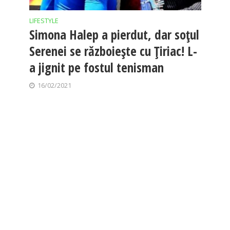
LIFESTYLE
Simona Halep a pierdut, dar soțul
Serenei se războiește cu Țiriac! L-
a jignit pe fostul tenisman
16/02/2021