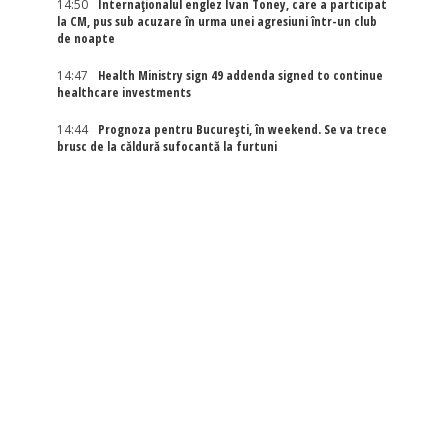
14:50
Internaţionalul englez Ivan Toney, care a participat
la CM, pus sub acuzare în urma unei agresiuni într-un club
de noapte
14:47
Health Ministry sign 49 addenda signed to continue
healthcare investments
14:44
Prognoza pentru București, în weekend. Se va trece
brusc de la căldură sufocantă la furtuni