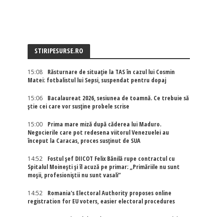
STIRIPESURSE.RO
15:08
Răsturnare de situație la TAS în cazul lui Cosmin
Matei: fotbalistul lui Sepsi, suspendat pentru dopaj
15:06
Bacalaureat 2026, sesiunea de toamnă. Ce trebuie să
știe cei care vor susține probele scrise
15:00
Prima mare miză după căderea lui Maduro.
Negocierile care pot redesena viitorul Venezuelei au
început la Caracas, proces susținut de SUA
14:52
Fostul șef DIICOT Felix Bănilă rupe contractul cu
Spitalul Moinești și îl acuză pe primar: „Primăriile nu sunt
moșii, profesioniștii nu sunt vasali”
14:52
Romania's Electoral Authority proposes online
registration for EU voters, easier electoral procedures