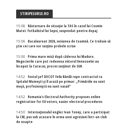
STIRIPESURSE.RO
15:08
Răsturnare de situație la TAS în cazul lui Cosmin
Matei: fotbalistul lui Sepsi, suspendat pentru dopaj
15:06
Bacalaureat 2026, sesiunea de toamnă. Ce trebuie să
știe cei care vor susține probele scrise
15:00
Prima mare miză după căderea lui Maduro.
Negocierile care pot redesena viitorul Venezuelei au
început la Caracas, proces susținut de SUA
14:52
Fostul șef DIICOT Felix Bănilă rupe contractul cu
Spitalul Moinești și îl acuză pe primar: „Primăriile nu sunt
moșii, profesioniștii nu sunt vasali”
14:52
Romania's Electoral Authority proposes online
registration for EU voters, easier electoral procedures
14:50
Internaţionalul englez Ivan Toney, care a participat
la CM, pus sub acuzare în urma unei agresiuni într-un club
de noapte