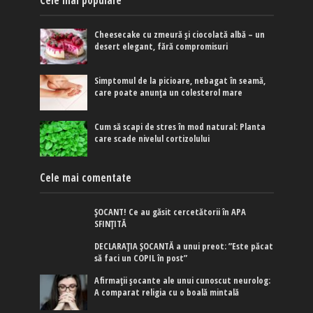
Cheesecake cu zmeură și ciocolată albă – un
desert elegant, fără compromisuri
Simptomul de la picioare, nebagat în seamă,
care poate anunța un colesterol mare
Cum să scapi de stres în mod natural: Planta
care scade nivelul cortizolului
Cele mai comentate
ȘOCANT! Ce au găsit cercetătorii în APA
SFINȚITĂ
DECLARAȚIA ȘOCANTĂ a unui preot: ”Este păcat
să faci un COPIL în post”
Afirmaţii şocante ale unui cunoscut neurolog:
A comparat religia cu o boală mintală