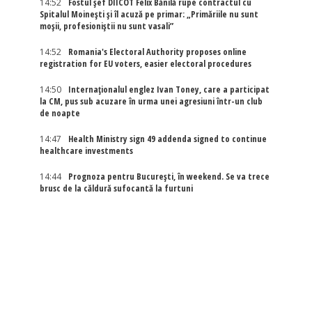
14:52
Fostul șef DIICOT Felix Bănilă rupe contractul cu
Spitalul Moinești și îl acuză pe primar: „Primăriile nu sunt
moșii, profesioniștii nu sunt vasali”
14:52
Romania's Electoral Authority proposes online
registration for EU voters, easier electoral procedures
14:50
Internaţionalul englez Ivan Toney, care a participat
la CM, pus sub acuzare în urma unei agresiuni într-un club
de noapte
14:47
Health Ministry sign 49 addenda signed to continue
healthcare investments
14:44
Prognoza pentru București, în weekend. Se va trece
brusc de la căldură sufocantă la furtuni