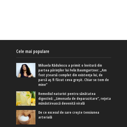
Cele mai populare
Mihaela Rădulescu a primit o lovitură din
partea părinților lui Felix Baumgartner: „Am
fost ștearsă complet din existența lui, de
parcă aș fi făcut ceva greșit. Chiar se tem de
mine”
Remediul naturist pentru sănătatea
digestivă: „Limonada de deparazitare”, rețeta
mănăstirească devenită virală
De ce excesul de sare crește tensiunea
arterială