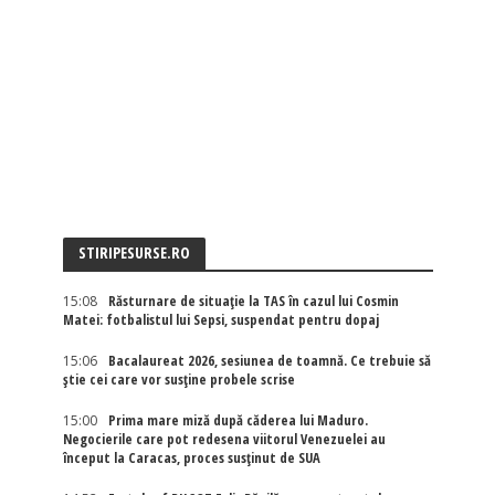
STIRIPESURSE.RO
15:08
Răsturnare de situație la TAS în cazul lui Cosmin
Matei: fotbalistul lui Sepsi, suspendat pentru dopaj
15:06
Bacalaureat 2026, sesiunea de toamnă. Ce trebuie să
știe cei care vor susține probele scrise
15:00
Prima mare miză după căderea lui Maduro.
Negocierile care pot redesena viitorul Venezuelei au
început la Caracas, proces susținut de SUA