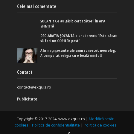
Cele mai comentate
ȘOCANT! Ce au găsit cercetătorii în APA
SFINȚITĂ
DECLARAȚIA ȘOCANTĂ a unui preot: ”Este păcat
să faci un COPIL în post”
Afirmaţii şocante ale unui cunoscut neurolog:
A comparat religia cu o boală mintală
Contact
contact@exquis.ro
Publicitate
Copyright © 2017-2024. www.exquis.ro |
Modifică setări
cookies
|
Politica de confidențialitate
|
Politica de cookies