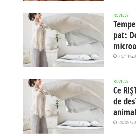
REVIEW
Temper
pat: Do
micro
16/11/2
REVIEW
Ce RIȘ
de des?
animal
29/08/2