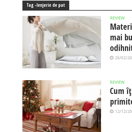
Tag -lenjerie de pat
REVIEW
Materi
mai bu
odihni
26/02/2
REVIEW
Cum îț
primit
12/12/2