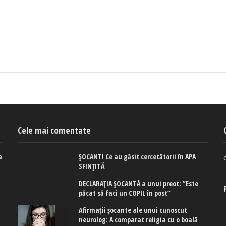
Cele mai comentate
a
ȘOCANT! Ce au găsit cercetătorii în APA
SFINȚITĂ
DECLARAȚIA ȘOCANTĂ a unui preot: ”Este
păcat să faci un COPIL în post”
Afirmaţii şocante ale unui cunoscut
neurolog: A comparat religia cu o boală