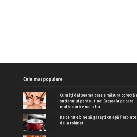
Cele mai populare
Cum îți dai seama care e măsura corectă 
sutienului pentru tine: Greșeala pe care
multe dintre noi o fac
De ce nu e bine să gătești cu apă fierbinte
de la robinet