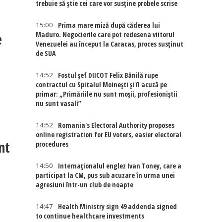
trebuie să știe cei care vor susține probele scrise
15:00
Prima mare miză după căderea lui
e
Maduro. Negocierile care pot redesena viitorul
Venezuelei au început la Caracas, proces susținut
de SUA
14:52
Fostul șef DIICOT Felix Bănilă rupe
contractul cu Spitalul Moinești și îl acuză pe
primar: „Primăriile nu sunt moșii, profesioniștii
nu sunt vasali”
14:52
Romania's Electoral Authority proposes
online registration for EU voters, easier electoral
nt
procedures
14:50
Internaţionalul englez Ivan Toney, care a
participat la CM, pus sub acuzare în urma unei
agresiuni într-un club de noapte
14:47
Health Ministry sign 49 addenda signed
to continue healthcare investments