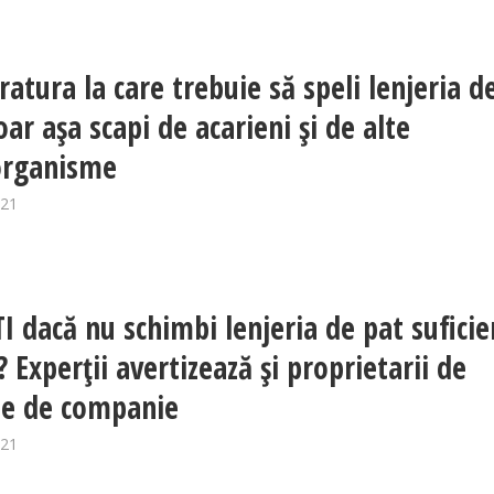
atura la care trebuie să speli lenjeria d
ar așa scapi de acarieni și de alte
organisme
021
TI dacă nu schimbi lenjeria de pat suficie
 Experții avertizează și proprietarii de
e de companie
021