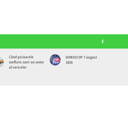
Când picioarele
HOROSCOP 7 august
umflate sunt un semn
2026
al varicelor