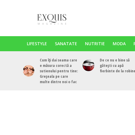
LIFESTYLE
SANATATE
NUTRITIE
MODA
Cum îți dai seama care
De ce nu e bine să
e măsura corectă a
gătești cu apă
sutienului pentru tine:
fierbinte de la robin
Greșeala pe care
multe dintre noi o fac