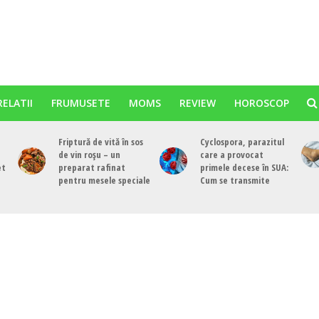
RELATII
FRUMUSETE
MOMS
REVIEW
HOROSCOP
Friptură de vită în sos
Cyclospora, parazitul
de vin roșu – un
care a provocat
et
preparat rafinat
primele decese în SUA:
pentru mesele speciale
Cum se transmite