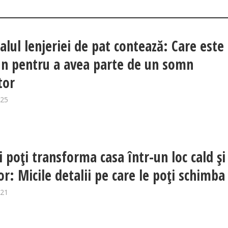
alul lenjeriei de pat contează: Care este 
n pentru a avea parte de un somn
tor
025
i poți transforma casa într-un loc cald și
or: Micile detalii pe care le poți schimba
021