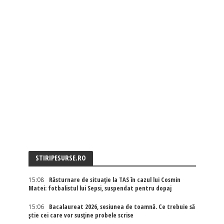
STIRIPESURSE.RO
15:08
Răsturnare de situație la TAS în cazul lui Cosmin
Matei: fotbalistul lui Sepsi, suspendat pentru dopaj
15:06
Bacalaureat 2026, sesiunea de toamnă. Ce trebuie să
știe cei care vor susține probele scrise