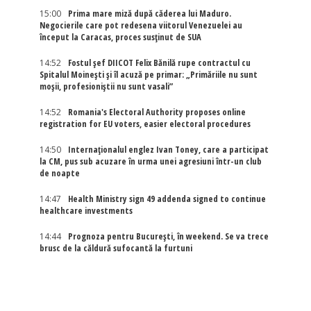
15:00
Prima mare miză după căderea lui Maduro.
Negocierile care pot redesena viitorul Venezuelei au
început la Caracas, proces susținut de SUA
14:52
Fostul șef DIICOT Felix Bănilă rupe contractul cu
Spitalul Moinești și îl acuză pe primar: „Primăriile nu sunt
moșii, profesioniștii nu sunt vasali”
14:52
Romania's Electoral Authority proposes online
registration for EU voters, easier electoral procedures
14:50
Internaţionalul englez Ivan Toney, care a participat
la CM, pus sub acuzare în urma unei agresiuni într-un club
de noapte
14:47
Health Ministry sign 49 addenda signed to continue
healthcare investments
14:44
Prognoza pentru București, în weekend. Se va trece
brusc de la căldură sufocantă la furtuni