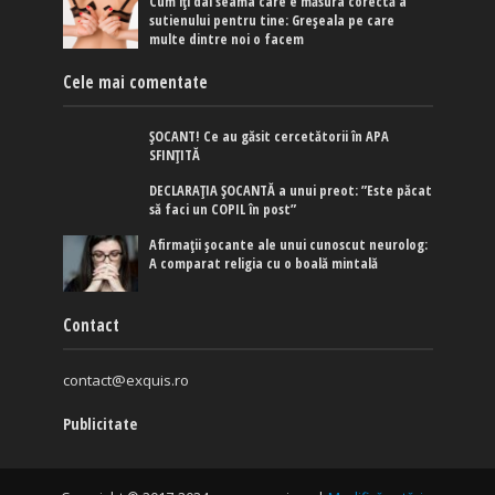
Cum îți dai seama care e măsura corectă a
sutienului pentru tine: Greșeala pe care
multe dintre noi o facem
Cele mai comentate
ȘOCANT! Ce au găsit cercetătorii în APA
SFINȚITĂ
DECLARAȚIA ȘOCANTĂ a unui preot: ”Este păcat
să faci un COPIL în post”
Afirmaţii şocante ale unui cunoscut neurolog:
A comparat religia cu o boală mintală
Contact
contact@exquis.ro
Publicitate