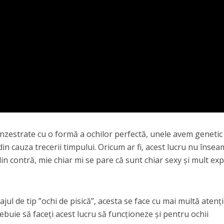
înzestrate cu o formă a ochilor perfectă, unele avem genetic
din cauza trecerii timpului. Oricum ar fi, acest lucru nu înse
 contră, mie chiar mi se pare că sunt chiar sexy și mult exp
ul de tip ”ochi de pisică”, acesta se face cu mai multă atenți
ebuie să faceți acest lucru să funcționeze și pentru ochii