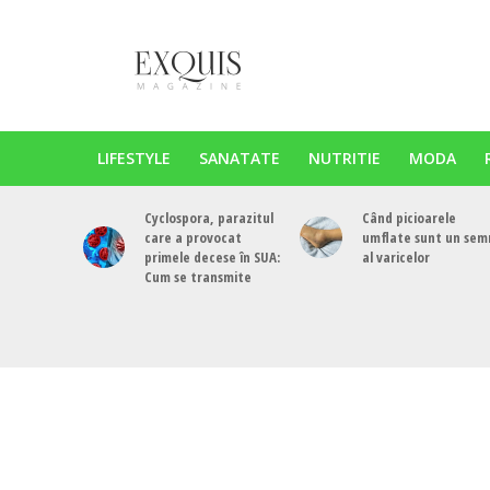
LIFESTYLE
SANATATE
NUTRITIE
MODA
Cyclospora, parazitul
Când picioarele
care a provocat
umflate sunt un sem
primele decese în SUA:
al varicelor
Cum se transmite