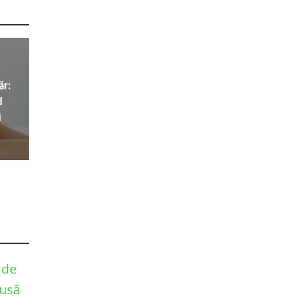
ăr:
d
i
 de
dusă