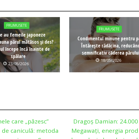
FRUMUSETE
FRUMUSETE
e au femeile japoneze
Condimentul minune pentru p
auna părul mătăsos și des?
Întărește rădăcina, reducân
ul începe încă înainte de
semnificativ căderea părulu
spălare
18/05/2026
23/05/2026
ele care „păzesc”
Dragoș Damian: 24.000
 de caniculă: metoda
Megawați, energia pro