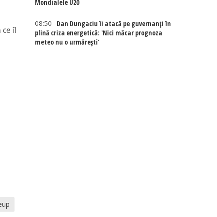
Mondialele U20
08:50
Dan Dungaciu îi atacă pe guvernanți în
ce îl
plină criza energetică: 'Nici măcar prognoza
meteo nu o urmărești'
eup