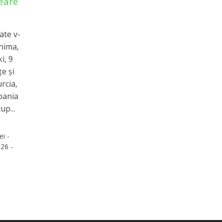
eare
ate v-
shima,
i, 9
e și
urcia,
Spania
up...
ei -
26 -