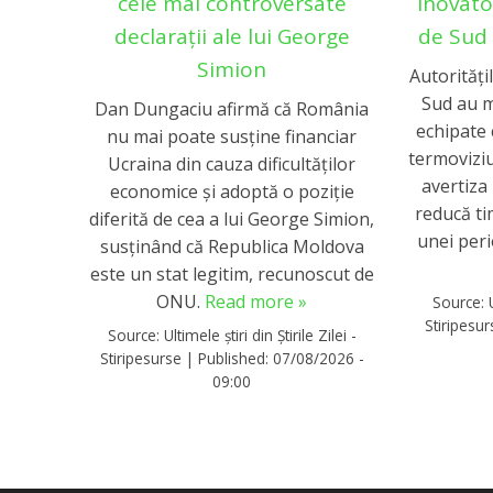
cele mai controversate
inovato
declarații ale lui George
de Sud 
Simion
Autorități
Sud au m
Dan Dungaciu afirmă că România
echipate 
nu mai poate susține financiar
termovizi
Ucraina din cauza dificultăților
avertiza 
economice și adoptă o poziție
reducă ti
diferită de cea a lui George Simion,
unei per
susținând că Republica Moldova
este un stat legitim, recunoscut de
ONU.
Read more »
Source:
Stiripesu
Source:
Ultimele știri din Știrile Zilei -
Stiripesurse
|
Published:
07/08/2026 -
09:00