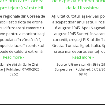
are prin care Coreea
de explozia bombei nucl
protejează vârstnicii
de la Hiroshima
le regionale din Coreea de
Ați uitat cu totul, așa-i? Sau po
obilizat o flotă de drone
a scăpat doar anul ăsta. Hiro
cu difuzoare și camere cu
6 august 1945. Apoi Nagasak
une pentru a monitoriza și
august 1945.Sunteți în vacanț
populația în vârstă să își
concedii, creșteți PIB-ul din T
mpul de lucru în contextul
Grecia, Tunisia, Egipt, Italia, 
ioade de căldură extremă.
și așa mai departe. Sunteți oc
Read more »
Read more »
Ultimele știri din Știrile Zilei -
Source:
Ultimele știri din Știrile Zil
rse
|
Published:
07/08/2026 -
Stiripesurse
|
Published:
07/08/20
08:52
08:40