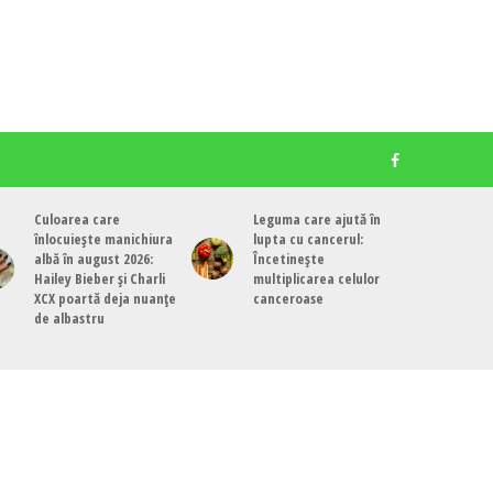
Culoarea care
Leguma care ajută în
înlocuiește manichiura
lupta cu cancerul:
albă în august 2026:
Încetinește
Hailey Bieber și Charli
multiplicarea celulor
XCX poartă deja nuanțe
canceroase
de albastru