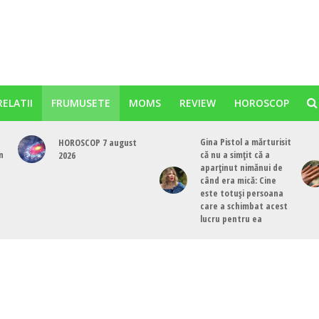
RELATII
FRUMUSETE
MOMS
REVIEW
HOROSCOP
Gina Pistol a mărturisit
HOROSCOP 7 august
n
că nu a simțit că a
2026
aparținut nimănui de
când era mică: Cine
este totuși persoana
care a schimbat acest
lucru pentru ea