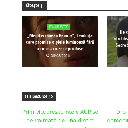
Citește și
FRUMUSETE
De c
„Mediterranean Beauty”, tendința
întotde
care promite o piele luminoasă fără
Secret
o rutină cu zece produse
06/08/2026
stiripesurse.ro
Prim-vicepreședintele AUR se
Dron
delimitează de una dintre
oamenii