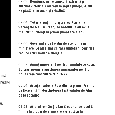
09:08
România, între caniculă extremă și
furtuni violente. Cod roșu în șapte județe, vijelii
de până la 90 km/h și grindină
09:04
Tot mai puțini turiști aleg România.
Vacanțele s-au scurtat, iar hotelurile au avut
mai puțini clienți în prima jumătate a anului
09:00
Guvernul a dat ordin de economie în
ministere. Ce au ajuns să facă bugetarii pentru a
reduce consumul de energie
08:57
Anunț important pentru familiile cu copii.
Bolojan promite aprobarea angajărilor pentru
noile creșe construite prin PNRR
amnă
resivi
08:54
Actriţa Isabella Rossellini a primit Premiul
de Excelenţă în deschiderea Festivalului de Film
de la Locarno
e.
08:53
Atletul român Ștefan Ciobanu, pe locul 8
în finala probei de aruncare a greutății la