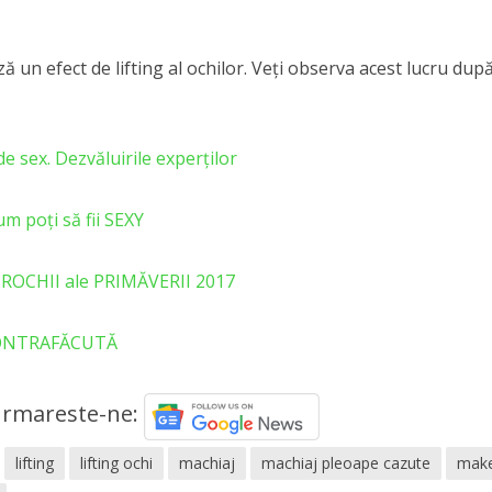
ă un efect de lifting al ochilor. Veți observa acest lucru după 
 sex. Dezvăluirile experților
m poți să fii SEXY
 ROCHII ale PRIMĂVERII 2017
CONTRAFĂCUTĂ
rmareste-ne:
lifting
lifting ochi
machiaj
machiaj pleoape cazute
mak