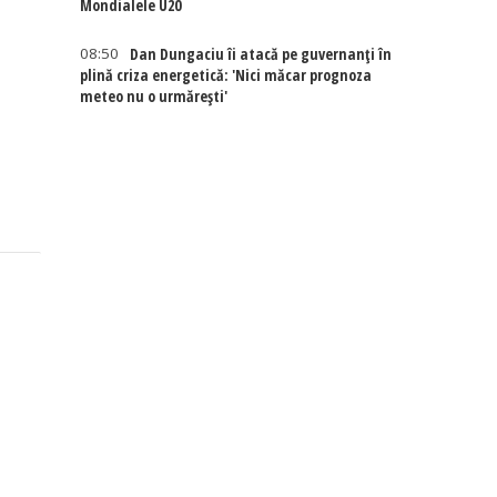
Mondialele U20
08:50
Dan Dungaciu îi atacă pe guvernanți în
plină criza energetică: 'Nici măcar prognoza
meteo nu o urmărești'