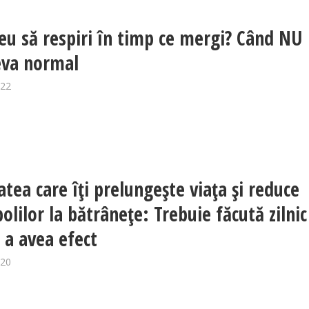
reu să respiri în timp ce mergi? Când NU
eva normal
022
atea care îți prelungește viața și reduce
bolilor la bătrânețe: Trebuie făcută zilnic
 a avea efect
020