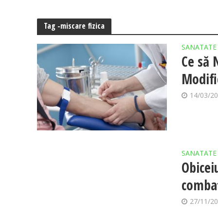
Tag -miscare fizica
SANATATE
Ce să 
Modifi
14/03/2
SANATATE
Obicei
combaț
27/11/2