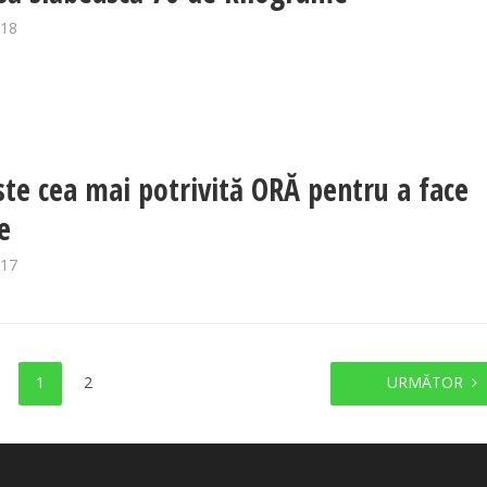
018
ste cea mai potrivită ORĂ pentru a face
e
017
1
2
URMĂTOR