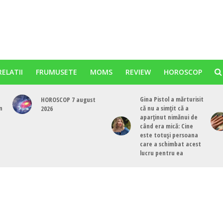
RELATII
FRUMUSETE
MOMS
REVIEW
HOROSCOP
Gina Pistol a mărturisit
HOROSCOP 7 august
n
că nu a simțit că a
2026
aparținut nimănui de
când era mică: Cine
este totuși persoana
care a schimbat acest
lucru pentru ea