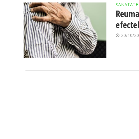
SANATATE
Reumat
efectel
20/10/2