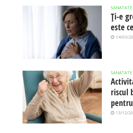
SANATATE
Ți-e g
este c
14/03/2
SANATATE
Activit
riscul 
pentru
13/12/2