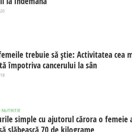
ții la îndemână
020
femeile trebuie să ştie: Activitatea cea 
ntă împotriva cancerului la sân
018
NUTRITIE
•
urile simple cu ajutorul cărora o femeie 
 să slăbească 70 de kilograme