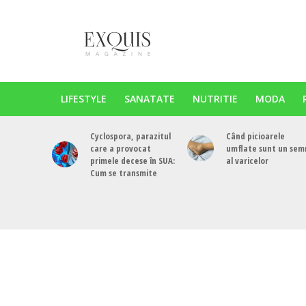
LIFESTYLE
SANATATE
NUTRITIE
MODA
Cyclospora, parazitul
Când picioarele
care a provocat
umflate sunt un sem
primele decese în SUA:
al varicelor
Cum se transmite