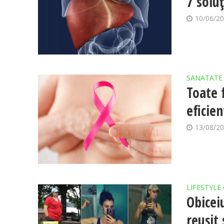
7 solu
10/06/2
SANATATE
Toate 
eficie
13/08/2
LIFESTYLE
Obicei
reușit