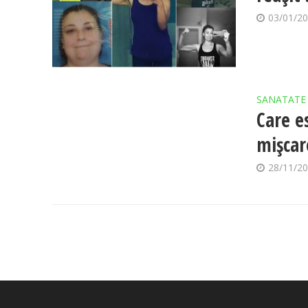
03/01/2
SANATATE
Care e
mișcar
28/11/2