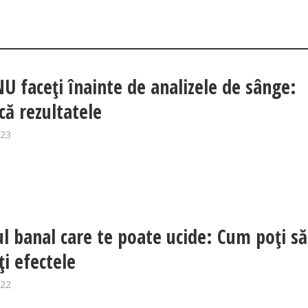
NU faceți înainte de analizele de sânge:
că rezultatele
023
ul banal care te poate ucide: Cum poți să
i efectele
022