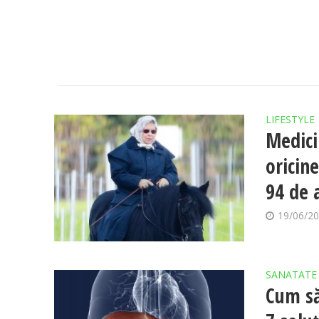
LIFESTYLE
Medici
oricin
94 de 
19/06/2
SANATATE
Cum să