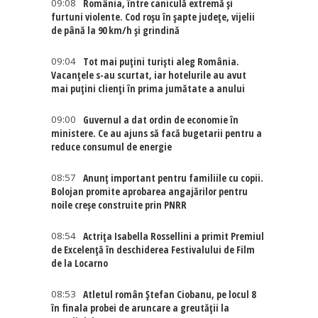
09:08
România, între caniculă extremă și
furtuni violente. Cod roșu în șapte județe, vijelii
de până la 90 km/h și grindină
09:04
Tot mai puțini turiști aleg România.
Vacanțele s-au scurtat, iar hotelurile au avut
mai puțini clienți în prima jumătate a anului
09:00
Guvernul a dat ordin de economie în
ministere. Ce au ajuns să facă bugetarii pentru a
reduce consumul de energie
08:57
Anunț important pentru familiile cu copii.
Bolojan promite aprobarea angajărilor pentru
noile creșe construite prin PNRR
08:54
Actriţa Isabella Rossellini a primit Premiul
de Excelenţă în deschiderea Festivalului de Film
de la Locarno
08:53
Atletul român Ștefan Ciobanu, pe locul 8
în finala probei de aruncare a greutății la