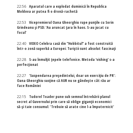
22:56
Aparatul care a explodat duminică în Republica
Moldova ar putea fi o dronă-rachetă
22:53
Vicepremierul Oana Gheorghiu rupe punțile cu Sorin
Grindeanu și PSD: 'Au aruncat țara în haos. S-au jucat cu
focul'
22:40
VIDEO Celebra casă din ”Hobbitul” a fost construită
într-o zonă superbă a Europei: Turiștii sunt absolut fascinați
22:28
S-au înmulțit țepele telefonice. Metoda 'vishing' s-a
perfecționat
22:27
'Suspendarea președintelui, doar un exercițiu de PR':
Oana Gheorghiu susține că AUR nu se gândește cât rău ar
face României
22:15
Tudorel Toader pune sub semnul întrebării planul
secret al Guvernului prin care să oblige giganții economici
să-și taie consumul: 'Trebuie să arate cine l-a împuternicit'