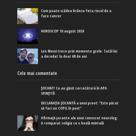
Cum poate scădea brânza feta riscul de a
face cancer
HOROSCOP 10 august 2026
Leo Messi trece prin momente grele: Tatăl lui
a decedat la doar 68 de ani
Cele mai comentate
ȘOCANT! Ce au găsit cercetătorii în APA
SFINȚITĂ
DECLARAȚIA ȘOCANTĂ a unui preot: ”Este păcat
să faci un COPIL în post”
Afirmaţii şocante ale unui cunoscut neurolog:
A comparat religia cu o boală mintală