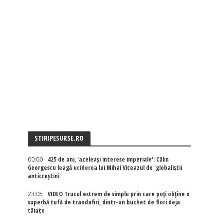
STIRIPESURSE.RO
00:00
425 de ani, 'aceleași interese imperiale': Călin
Georgescu leagă uciderea lui Mihai Viteazul de 'globaliștii
anticreștini'
23:05
VIDEO Trucul extrem de simplu prin care poți obține o
superbă tufă de trandafiri, dintr-un buchet de flori deja
tăiate